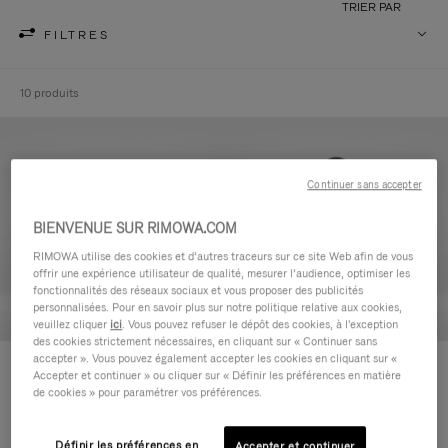
TRIER PAR
FILTRES
10 produits
Continuer sans accepter
BIENVENUE SUR RIMOWA.COM
RIMOWA utilise des cookies et d’autres traceurs sur ce site Web afin de vous
offrir une expérience utilisateur de qualité, mesurer l’audience, optimiser les
fonctionnalités des réseaux sociaux et vous proposer des publicités
personnalisées. Pour en savoir plus sur notre politique relative aux cookies,
veuillez cliquer
ici
. Vous pouvez refuser le dépôt des cookies, à l'exception
des cookies strictement nécessaires, en cliquant sur « Continuer sans
accepter ». Vous pouvez également accepter les cookies en cliquant sur «
Never Still - Cuir Trousse de
Never Still - Cuir Grand Sac à
Accepter et continuer » ou cliquer sur « Définir les préférences en matière
Toilette
dos à rabat
de cookies » pour paramétrer vos préférences.
CHF 640,00
CHF 1.950,00
Définir les préférences en
Accepter et continuer