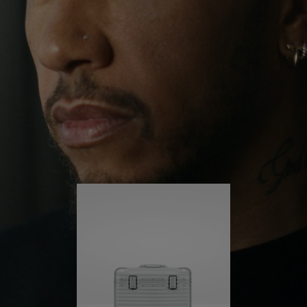
ihn weit über seine gewohnte Umgebung
herausgeführt. Getrieben von seiner Lust auf neue
DRÜCKEN
SIE
Erfahrungen in der Welt hört er nicht auf, sich
SIE,
ZUM
selbst herauszufordern und immer weiter zu lernen.
UM
AUFHEBEN
ES
DER
Sein RIMOWA Pilot ist immer an seiner Seite – und
jede Spur auf ihm erzählt die Geschichte eines
ABZUSPIELEN.
STUMMSCHALTUNG
anderen Ortes und davon, was er dort erlebt hat.