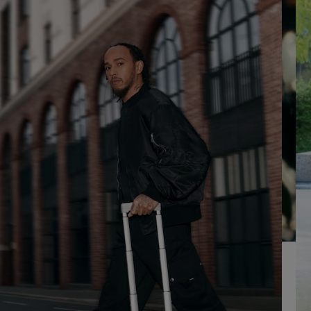
UM
AUFHEBEN
ES
DER
ABZUSPIELEN.
STUMMSCHALTUNG