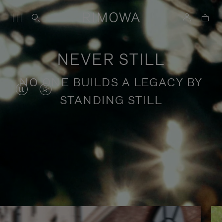
NEVER STILL
NO ONE BUILDS A LEGACY BY
DAS
VIDEO
STANDING STILL
VIDEO
IST
IST
STUMMGESCHALTET,
ANGEHALTEN,
BITTE
Geschichten über inspirierende
BITTE
KLICKEN
Reisen
DRÜCKEN
SIE
SIE,
ZUM