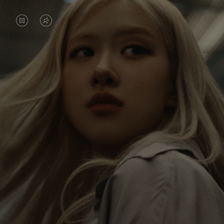
DAS
VIDEO
VIDEO
IST
IST
STUMMGESCHALTET,
Rosé erkundet die Welt non-stop, und mit jeder
ANGEHALTEN,
BITTE
Reise erhält sie neue Perspektiven, die einen
BITTE
KLICKEN
bleibenden Eindruck bei ihr hinterlassen. Mit jedem
neuen Ziel entdeckt sie die Welt und sich selber auf
DRÜCKEN
SIE
neue Weise.
SIE,
ZUM
UM
AUFHEBEN
Ihr RIMOWA Classic Cabin ist eine Erinnerung an
ES
DER
alle Geschichten, die sie gesammelt hat – jeder
Sticker, Kratzer und jede Delle ist ein Symbol für
ABZUSPIELEN.
STUMMSCHALTUNG
ihren Weg.