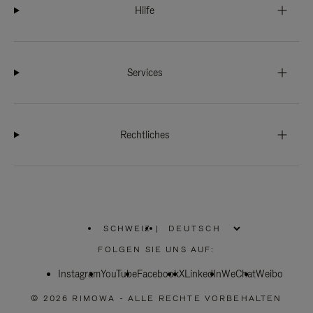
Hilfe
Services
Rechtliches
SCHWEIZ
|
,
WÄHLEN
FOLGEN SIE UNS AUF:
SIE
IHRE
Instagram
YouTube
REGION
Facebook
X
LinkedIn
WeChat
Weibo
AUS
© 2026 RIMOWA - ALLE RECHTE VORBEHALTEN