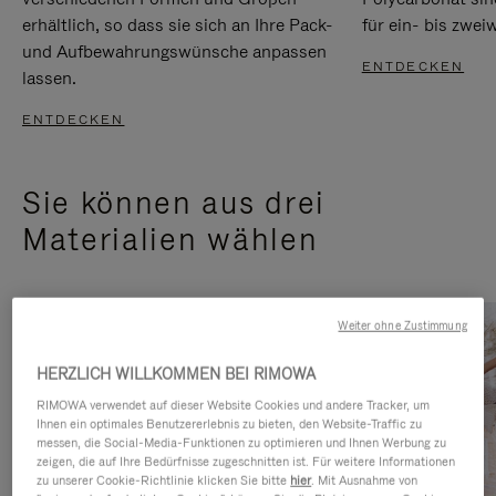
erhältlich, so dass sie sich an Ihre Pack-
für ein- bis zwei
und Aufbewahrungswünsche anpassen
ENTDECKEN
lassen.
ENTDECKEN
Sie können aus drei
Materialien wählen
Weiter ohne Zustimmung
HERZLICH WILLKOMMEN BEI RIMOWA
RIMOWA verwendet auf dieser Website Cookies und andere Tracker, um
Ihnen ein optimales Benutzererlebnis zu bieten, den Website-Traffic zu
messen, die Social-Media-Funktionen zu optimieren und Ihnen Werbung zu
zeigen, die auf Ihre Bedürfnisse zugeschnitten ist. Für weitere Informationen
zu unserer Cookie-Richtlinie klicken Sie bitte
hier
. Mit Ausnahme von