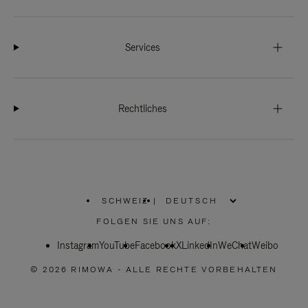
Services
Rechtliches
SCHWEIZ
|
,
WÄHLEN
FOLGEN SIE UNS AUF:
SIE
IHRE
Instagram
YouTube
REGION
Facebook
X
LinkedIn
WeChat
Weibo
AUS
© 2026 RIMOWA - ALLE RECHTE VORBEHALTEN