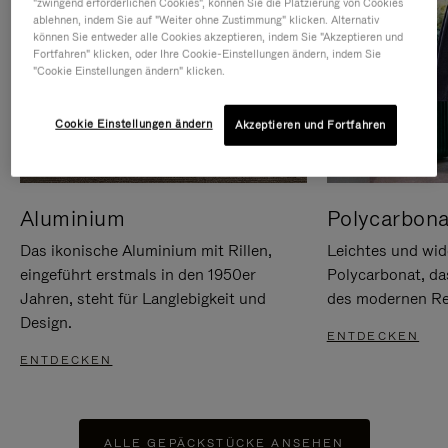
"zwingend erforderlichen Cookies", können Sie die Platzierung von Cookies
ablehnen, indem Sie auf "Weiter ohne Zustimmung" klicken. Alternativ
können Sie entweder alle Cookies akzeptieren, indem Sie "Akzeptieren und
Fortfahren" klicken, oder Ihre Cookie-Einstellungen ändern, indem Sie
"Cookie Einstellungen ändern" klicken.
Cookie Einstellungen ändern
Akzeptieren und Fortfahren
Aluminium
Polycarbona
Das ikonische Aluminium mit Rillen,
Leichtes und wid
eingeführt erstmals in den 1950er
Polycarbonat, d
Jahren, steht für Langlebigkeit und
des modernen Rei
Design.
ENTDECKEN
ENTDECKEN
ALLE GEPÄCKSTÜCKE ANSEHEN