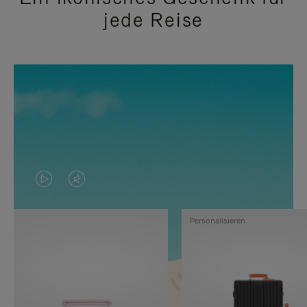
jede Reise
DAS
VIDEO
VIDEO
IST
Personalisieren
IST
STUMMGESCHALTET,
NICHT
BITTE
PAUSIERT,
KLICKEN