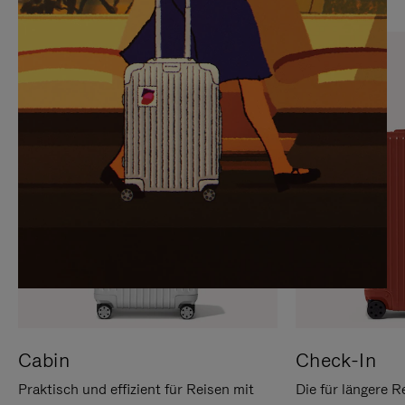
SIE,
AUFHEBEN
UM
DER
ES
STUMMSCHALTUNG
ANZUHALTEN
Cabin
Check-In
Praktisch und effizient für Reisen mit
Die für längere R