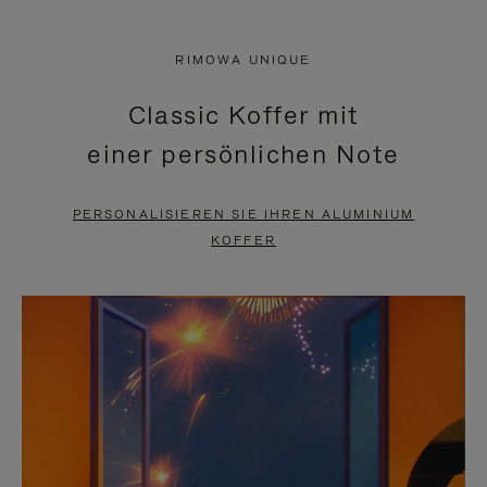
VIDEO
IST
IST
STUMMGESCHALTET,
RIMOWA UNIQUE
NICHT
BITTE
Classic Koffer mit
PAUSIERT,
KLICKEN
einer persönlichen Note
BITTE
SIE
DRÜCKEN
ZUM
PERSONALISIEREN SIE IHREN ALUMINIUM
SIE,
AUFHEBEN
KOFFER
UM
DER
ES
STUMMSCHALTUNG
ANZUHALTEN