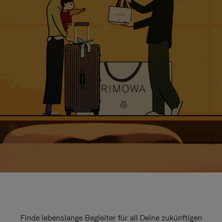
Finde lebenslange Begleiter für all Deine zukünftigen