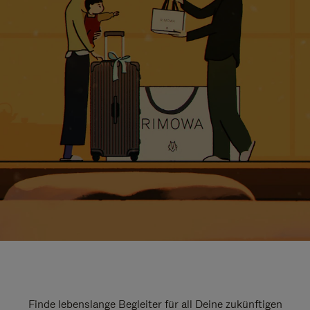
Finde lebenslange Begleiter für all Deine zukünftigen