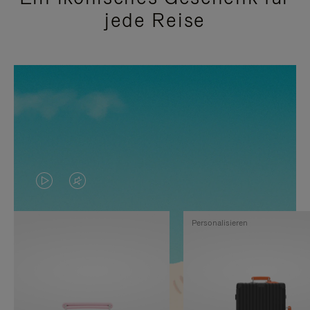
jede Reise
DAS
VIDEO
VIDEO
IST
Personalisieren
IST
STUMMGESCHALTET,
NICHT
BITTE
PAUSIERT,
KLICKEN