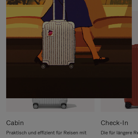
SIE,
AUFHEBEN
UM
DER
ES
STUMMSCHALTUNG
ANZUHALTEN
Cabin
Check-In
Praktisch und effizient für Reisen mit
Die für längere R