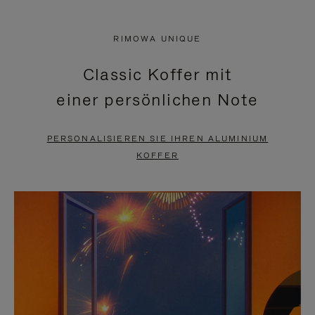
VIDEO
IST
IST
STUMMGESCHALTET,
RIMOWA UNIQUE
NICHT
BITTE
Classic Koffer mit
PAUSIERT,
KLICKEN
einer persönlichen Note
BITTE
SIE
DRÜCKEN
ZUM
PERSONALISIEREN SIE IHREN ALUMINIUM
SIE,
AUFHEBEN
KOFFER
UM
DER
ES
STUMMSCHALTUNG
ANZUHALTEN