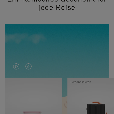
jede Reise
DAS
VIDEO
VIDEO
IST
Personalisieren
IST
STUMMGESCHALTET,
NICHT
BITTE
PAUSIERT,
KLICKEN