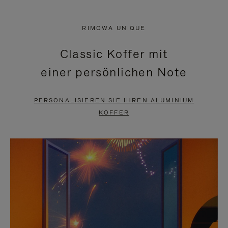
VIDEO
IST
IST
STUMMGESCHALTET,
RIMOWA UNIQUE
NICHT
BITTE
Classic Koffer mit
PAUSIERT,
KLICKEN
einer persönlichen Note
BITTE
SIE
DRÜCKEN
ZUM
PERSONALISIEREN SIE IHREN ALUMINIUM
SIE,
AUFHEBEN
KOFFER
UM
DER
ES
STUMMSCHALTUNG
ANZUHALTEN