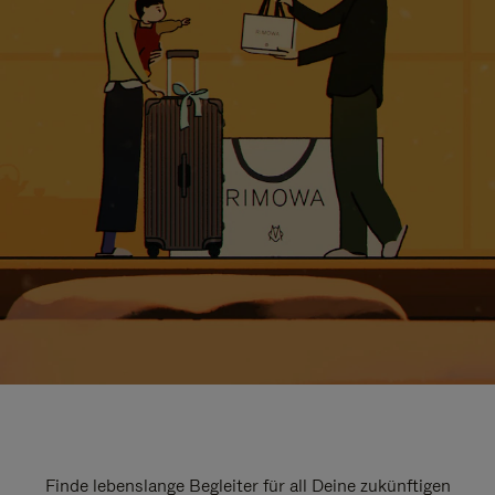
Finde lebenslange Begleiter für all Deine zukünftigen