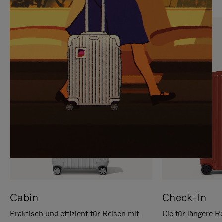
SIE,
AUFHEBEN
UM
DER
ES
STUMMSCHALTUNG
ANZUHALTEN
Cabin
Check-In
Praktisch und effizient für Reisen mit
Die für längere R