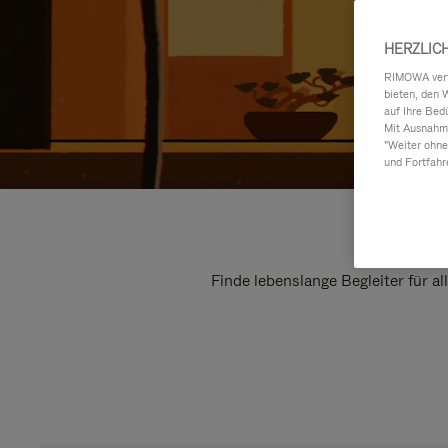
HERZLIC
RIMOWA verwe
bieten, den 
auf Ihre Bed
Mit Ausnahme
"Weiter ohne
und Fortfahr
Finde lebenslange Begleiter für a