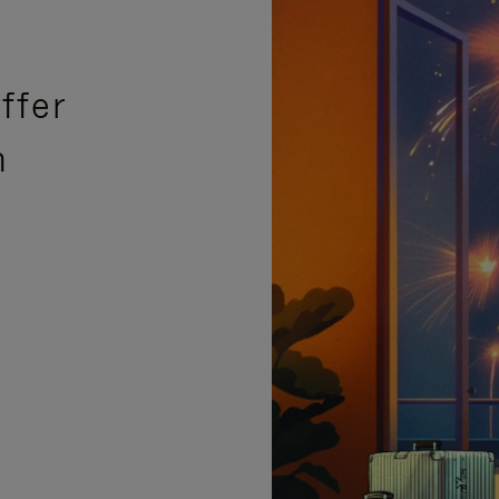
ffer
n