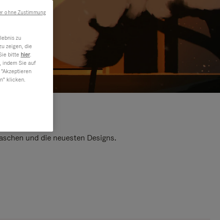
er ohne Zustimmung
lebnis zu
u zeigen, die
Sie bitte
hier
.
, indem Sie auf
 "Akzeptieren
n" klicken.
 Taschen und die neuesten Designs.