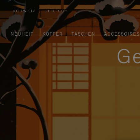
SCHWEIZ
|
DEUTSCH
,
WÄHLEN
SIE
IHRE
REGION
AUS
NEUHEIT
KOFFER
TASCHEN
ACCESSOIRES
Ge