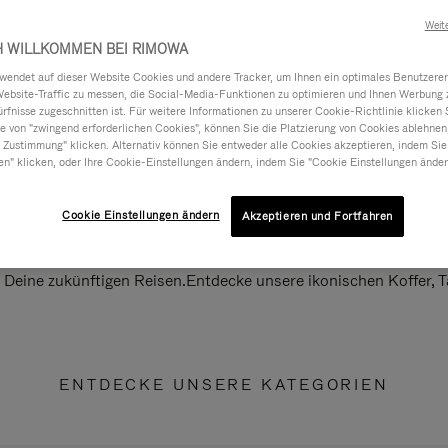
Weit
H WILLKOMMEN BEI RIMOWA
ndet auf dieser Website Cookies und andere Tracker, um Ihnen ein optimales Benutzerer
Website-Traffic zu messen, die Social-Media-Funktionen zu optimieren und Ihnen Werbung z
ürfnisse zugeschnitten ist. Für weitere Informationen zu unserer Cookie-Richtlinie klicken 
 von "zwingend erforderlichen Cookies", können Sie die Platzierung von Cookies ablehnen
 Zustimmung" klicken. Alternativ können Sie entweder alle Cookies akzeptieren, indem Sie
en" klicken, oder Ihre Cookie-Einstellungen ändern, indem Sie "Cookie Einstellungen änder
Cookie Einstellungen ändern
Akzeptieren und Fortfahren
ll Deine zukünftigen Reisen.Entdecke unsere ikonischen Koffer,
ENTDECKE UNSERE KATEGORIEN