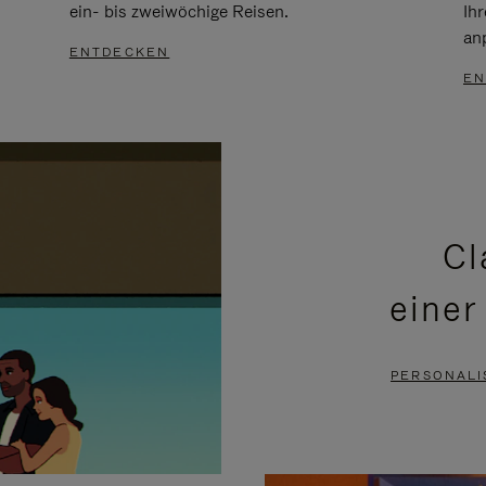
ein- bis zweiwöchige Reisen.
Ih
an
ENTDECKEN
EN
Cl
einer
PERSONALI