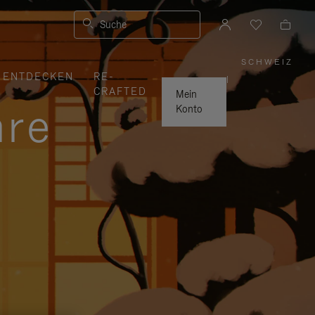
Suche
SCHWEIZ
,
ENTDECKEN
RE-
WÄHLE
|
SIE
CRAFTED
IHRE
Mein
REGION
hre
AUS
Konto