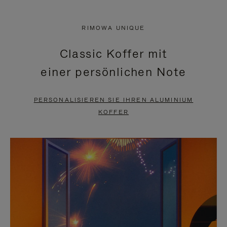
VIDEO
IST
IST
STUMMGESCHALTET,
RIMOWA UNIQUE
NICHT
BITTE
Classic Koffer mit
PAUSIERT,
KLICKEN
einer persönlichen Note
BITTE
SIE
DRÜCKEN
ZUM
PERSONALISIEREN SIE IHREN ALUMINIUM
SIE,
AUFHEBEN
KOFFER
UM
DER
ES
STUMMSCHALTUNG
ANZUHALTEN