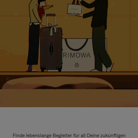
Finde lebenslange Begleiter für all Deine zukünftigen