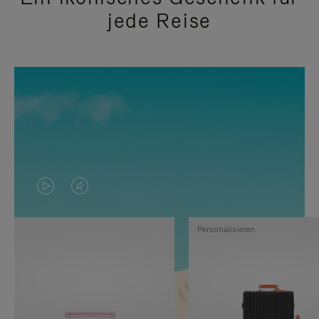
jede Reise
DAS
VIDEO
VIDEO
IST
Personalisieren
IST
STUMMGESCHALTET,
NICHT
BITTE
PAUSIERT,
KLICKEN