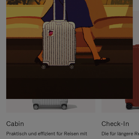
SIE,
AUFHEBEN
UM
DER
ES
STUMMSCHALTUNG
ANZUHALTEN
Cabin
Check-In
Praktisch und effizient für Reisen mit
Die für längere R