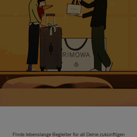
Finde lebenslange Begleiter für all Deine zukünftigen