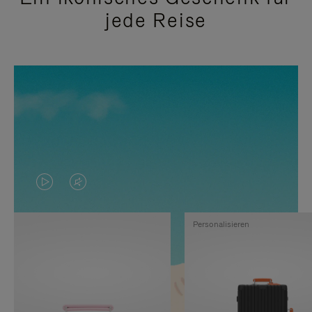
jede Reise
DAS
VIDEO
VIDEO
IST
Personalisieren
IST
STUMMGESCHALTET,
NICHT
BITTE
PAUSIERT,
KLICKEN