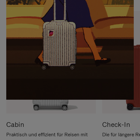
SIE,
AUFHEBEN
UM
DER
ES
STUMMSCHALTUNG
ANZUHALTEN
Cabin
Check-In
Praktisch und effizient für Reisen mit
Die für längere R