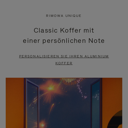
VIDEO
IST
IST
STUMMGESCHALTET,
RIMOWA UNIQUE
NICHT
BITTE
Classic Koffer mit
PAUSIERT,
KLICKEN
einer persönlichen Note
BITTE
SIE
DRÜCKEN
ZUM
PERSONALISIEREN SIE IHREN ALUMINIUM
SIE,
AUFHEBEN
KOFFER
UM
DER
ES
STUMMSCHALTUNG
ANZUHALTEN