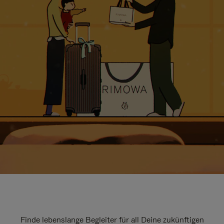
Finde lebenslange Begleiter für all Deine zukünftigen