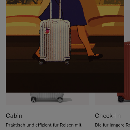
SIE,
AUFHEBEN
UM
DER
ES
STUMMSCHALTUNG
ANZUHALTEN
Cabin
Check-In
Praktisch und effizient für Reisen mit
Die für längere R