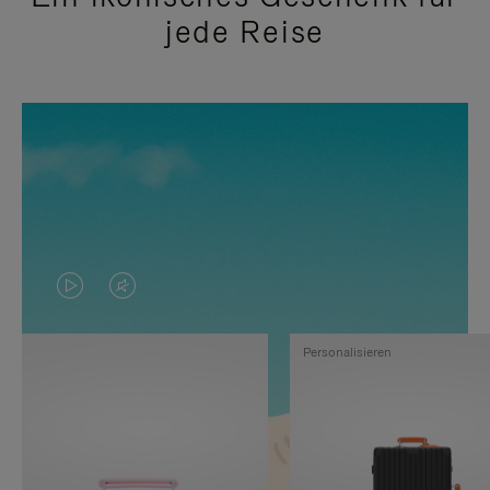
jede Reise
DAS
VIDEO
VIDEO
IST
Personalisieren
IST
STUMMGESCHALTET,
NICHT
BITTE
PAUSIERT,
KLICKEN