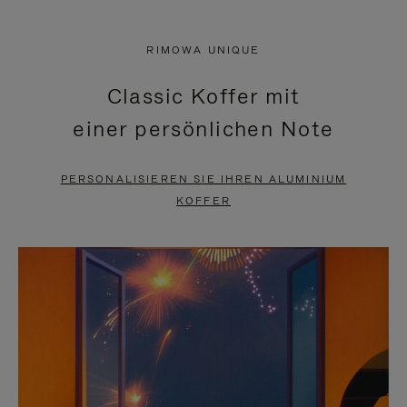
VIDEO
IST
IST
STUMMGESCHALTET,
RIMOWA UNIQUE
NICHT
BITTE
Classic Koffer mit
PAUSIERT,
KLICKEN
einer persönlichen Note
BITTE
SIE
DRÜCKEN
ZUM
PERSONALISIEREN SIE IHREN ALUMINIUM
SIE,
AUFHEBEN
KOFFER
UM
DER
ES
STUMMSCHALTUNG
ANZUHALTEN