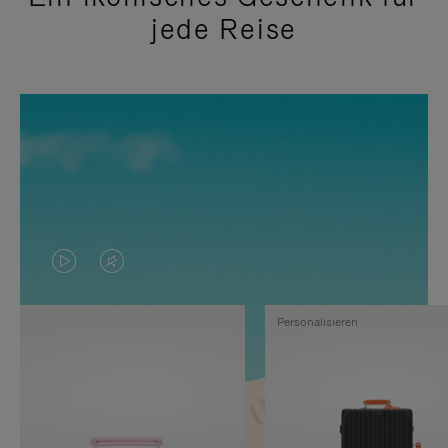
jede Reise
DAS
VIDEO
VIDEO
IST
Personalisieren
IST
STUMMGESCHALTET,
NICHT
BITTE
PAUSIERT,
KLICKEN