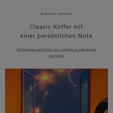
VIDEO
IST
IST
STUMMGESCHALTET,
RIMOWA UNIQUE
NICHT
BITTE
Classic Koffer mit
PAUSIERT,
KLICKEN
einer persönlichen Note
BITTE
SIE
DRÜCKEN
ZUM
PERSONALISIEREN SIE IHREN ALUMINIUM
SIE,
AUFHEBEN
KOFFER
UM
DER
ES
STUMMSCHALTUNG
ANZUHALTEN