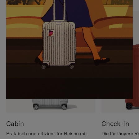
SIE,
AUFHEBEN
UM
DER
ES
STUMMSCHALTUNG
ANZUHALTEN
Cabin
Check-In
Praktisch und effizient für Reisen mit
Die für längere R