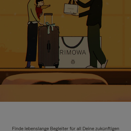
Finde lebenslange Begleiter für all Deine zukünftigen