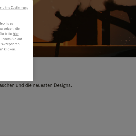
er ohne Zustimmung
lebnis zu
u zeigen, die
Sie bitte
hier
.
, indem Sie auf
 "Akzeptieren
n" klicken.
 Taschen und die neuesten Designs.