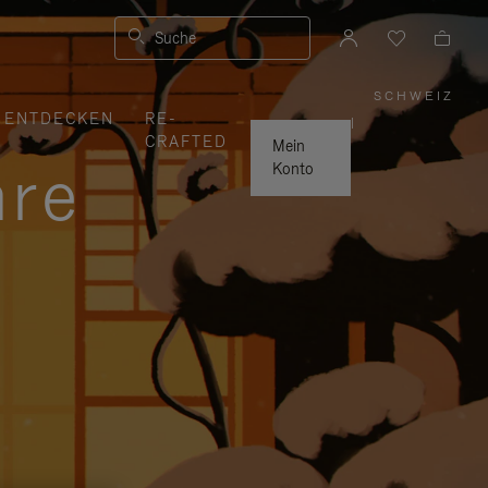
Suche
SCHWEIZ
,
ENTDECKEN
RE-
WÄHLE
|
SIE
CRAFTED
IHRE
Mein
REGION
hre
AUS
Konto