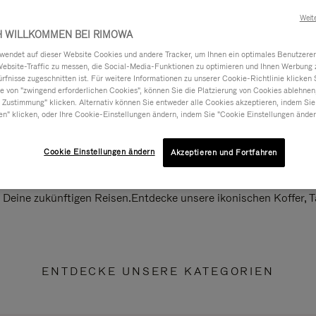
Weit
H WILLKOMMEN BEI RIMOWA
ndet auf dieser Website Cookies und andere Tracker, um Ihnen ein optimales Benutzerer
Website-Traffic zu messen, die Social-Media-Funktionen zu optimieren und Ihnen Werbung z
ürfnisse zugeschnitten ist. Für weitere Informationen zu unserer Cookie-Richtlinie klicken 
 von "zwingend erforderlichen Cookies", können Sie die Platzierung von Cookies ablehnen
 Zustimmung" klicken. Alternativ können Sie entweder alle Cookies akzeptieren, indem Sie
en" klicken, oder Ihre Cookie-Einstellungen ändern, indem Sie "Cookie Einstellungen änder
Cookie Einstellungen ändern
Akzeptieren und Fortfahren
ll Deine zukünftigen Reisen.Entdecke unsere ikonischen Koffer,
ENTDECKE UNSERE KATEGORIEN