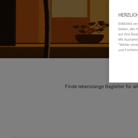
HERZLIC
RIMOWA verwe
bieten, den 
auf Ihre Bed
Mit Ausnahme
"Weiter ohne
und Fortfahr
Finde lebenslange Begleiter für a