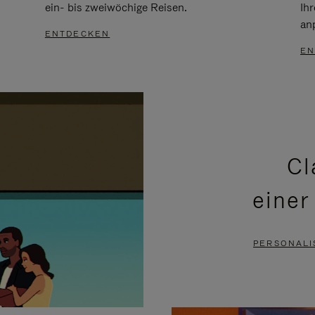
ein- bis zweiwöchige Reisen.
Ih
an
ENTDECKEN
EN
Cl
einer
PERSONALI