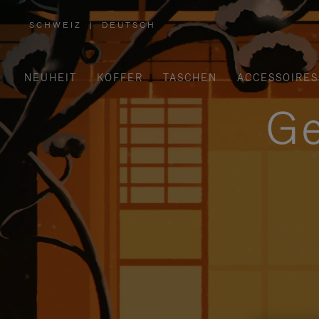
SCHWEIZ
|
DEUTSCH
,
WÄHLEN
SIE
IHRE
REGION
AUS
NEUHEIT
KOFFER
TASCHEN
ACCESSOIRES
Ge