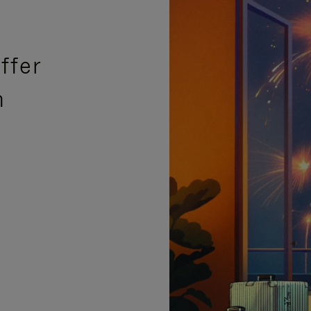
ffer
n