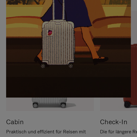
SIE,
AUFHEBEN
UM
DER
ES
STUMMSCHALTUNG
ANZUHALTEN
Cabin
Check-In
Praktisch und effizient für Reisen mit
Die für längere R