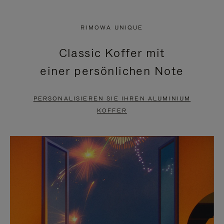
VIDEO
IST
IST
STUMMGESCHALTET,
RIMOWA UNIQUE
NICHT
BITTE
Classic Koffer mit
PAUSIERT,
KLICKEN
einer persönlichen Note
BITTE
SIE
DRÜCKEN
ZUM
PERSONALISIEREN SIE IHREN ALUMINIUM
SIE,
AUFHEBEN
KOFFER
UM
DER
ES
STUMMSCHALTUNG
ANZUHALTEN