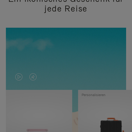
jede Reise
DAS
VIDEO
VIDEO
IST
Personalisieren
IST
STUMMGESCHALTET,
NICHT
BITTE
PAUSIERT,
KLICKEN