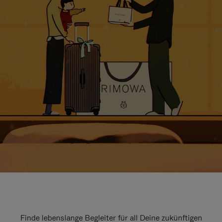
Finde lebenslange Begleiter für all Deine zukünftigen