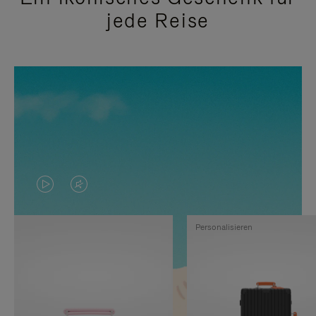
jede Reise
DAS
VIDEO
VIDEO
IST
Personalisieren
IST
STUMMGESCHALTET,
NICHT
BITTE
PAUSIERT,
KLICKEN