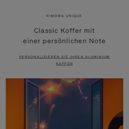
VIDEO
IST
IST
STUMMGESCHALTET,
RIMOWA UNIQUE
NICHT
BITTE
Classic Koffer mit
PAUSIERT,
KLICKEN
einer persönlichen Note
BITTE
SIE
DRÜCKEN
ZUM
PERSONALISIEREN SIE IHREN ALUMINIUM
SIE,
AUFHEBEN
KOFFER
UM
DER
ES
STUMMSCHALTUNG
ANZUHALTEN