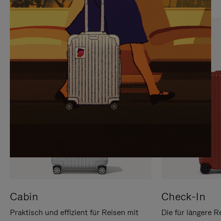
SIE,
AUFHEBEN
UM
DER
ES
STUMMSCHALTUNG
ANZUHALTEN
Cabin
Check-In
Praktisch und effizient für Reisen mit
Die für längere R