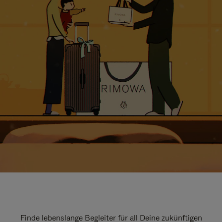
Finde lebenslange Begleiter für all Deine zukünftigen