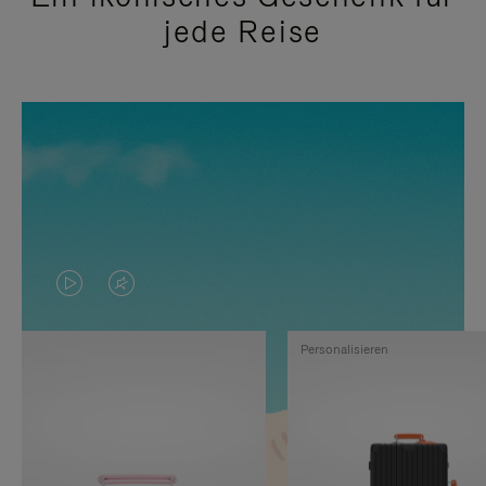
jede Reise
DAS
VIDEO
VIDEO
IST
Personalisieren
IST
STUMMGESCHALTET,
NICHT
BITTE
PAUSIERT,
KLICKEN