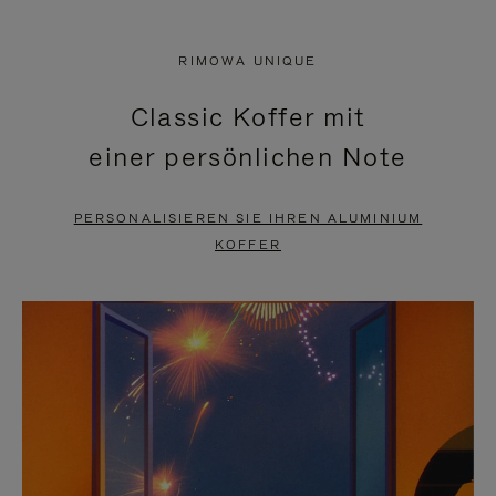
VIDEO
IST
IST
STUMMGESCHALTET,
RIMOWA UNIQUE
NICHT
BITTE
Classic Koffer mit
PAUSIERT,
KLICKEN
einer persönlichen Note
BITTE
SIE
DRÜCKEN
ZUM
PERSONALISIEREN SIE IHREN ALUMINIUM
SIE,
AUFHEBEN
KOFFER
UM
DER
ES
STUMMSCHALTUNG
ANZUHALTEN