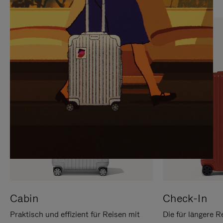
SIE,
AUFHEBEN
UM
DER
ES
STUMMSCHALTUNG
ANZUHALTEN
Cabin
Check-In
Praktisch und effizient für Reisen mit
Die für längere R