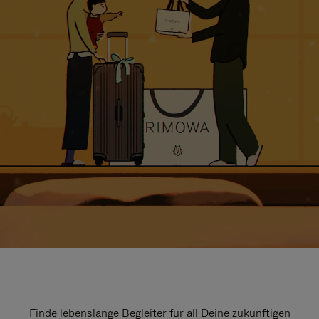
Finde lebenslange Begleiter für all Deine zukünftigen