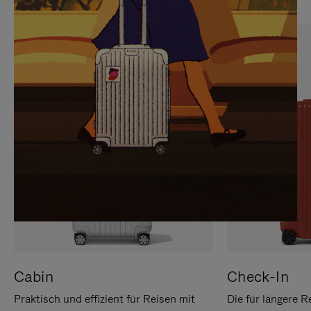
SIE,
AUFHEBEN
UM
DER
ES
STUMMSCHALTUNG
ANZUHALTEN
Cabin
Check-In
Praktisch und effizient für Reisen mit
Die für längere R