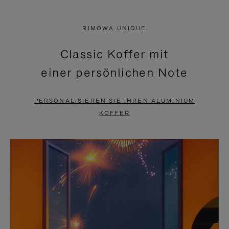
VIDEO
IST
IST
STUMMGESCHALTET,
RIMOWA UNIQUE
NICHT
BITTE
Classic Koffer mit
PAUSIERT,
KLICKEN
einer persönlichen Note
BITTE
SIE
DRÜCKEN
ZUM
PERSONALISIEREN SIE IHREN ALUMINIUM
SIE,
AUFHEBEN
KOFFER
UM
DER
ES
STUMMSCHALTUNG
ANZUHALTEN