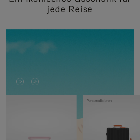
jede Reise
DAS
VIDEO
VIDEO
IST
Personalisieren
IST
STUMMGESCHALTET,
NICHT
BITTE
PAUSIERT,
KLICKEN