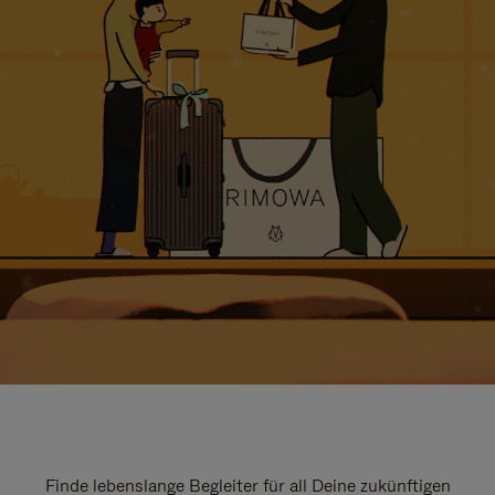
Finde lebenslange Begleiter für all Deine zukünftigen