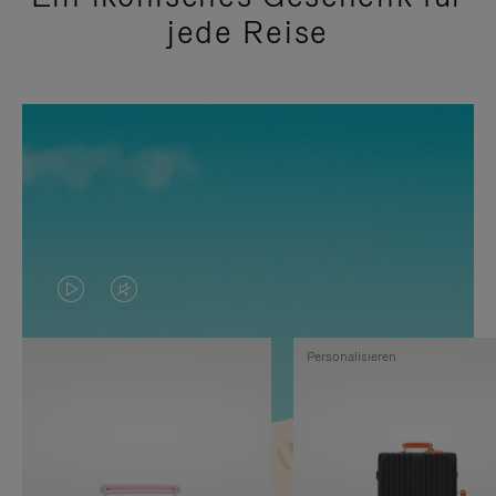
jede Reise
DAS
VIDEO
VIDEO
IST
Personalisieren
IST
STUMMGESCHALTET,
NICHT
BITTE
PAUSIERT,
KLICKEN