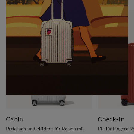
SIE,
AUFHEBEN
UM
DER
ES
STUMMSCHALTUNG
ANZUHALTEN
Cabin
Check-In
Praktisch und effizient für Reisen mit
Die für längere R