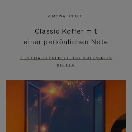
VIDEO
IST
IST
STUMMGESCHALTET,
RIMOWA UNIQUE
NICHT
BITTE
Classic Koffer mit
PAUSIERT,
KLICKEN
einer persönlichen Note
BITTE
SIE
DRÜCKEN
ZUM
PERSONALISIEREN SIE IHREN ALUMINIUM
SIE,
AUFHEBEN
KOFFER
UM
DER
ES
STUMMSCHALTUNG
ANZUHALTEN