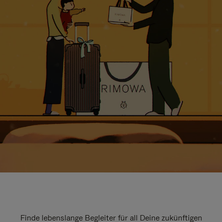
Finde lebenslange Begleiter für all Deine zukünftigen