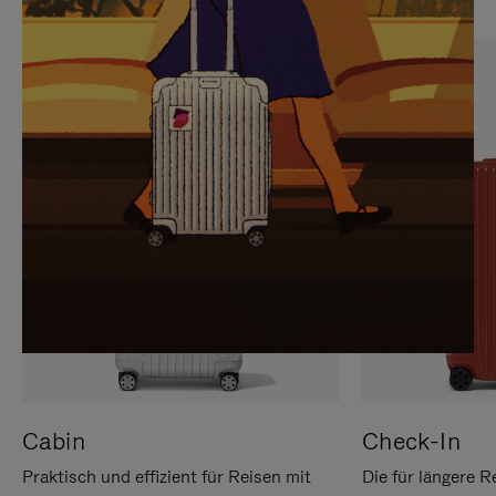
SIE,
AUFHEBEN
UM
DER
ES
STUMMSCHALTUNG
ANZUHALTEN
Cabin
Check-In
Praktisch und effizient für Reisen mit
Die für längere R