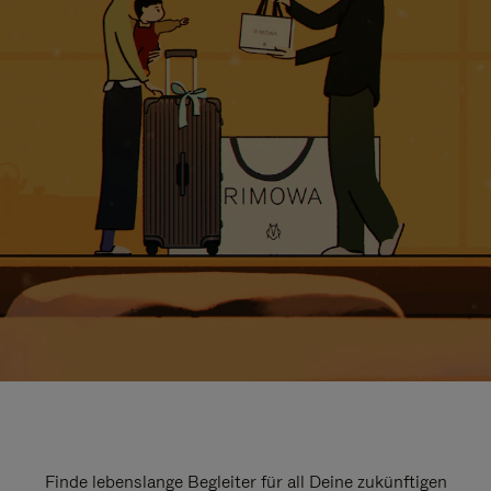
Finde lebenslange Begleiter für all Deine zukünftigen