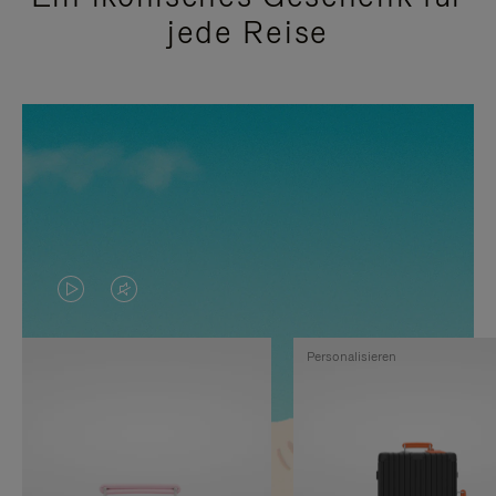
jede Reise
DAS
VIDEO
VIDEO
IST
Personalisieren
IST
STUMMGESCHALTET,
NICHT
BITTE
PAUSIERT,
KLICKEN