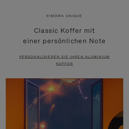
VIDEO
IST
IST
STUMMGESCHALTET,
RIMOWA UNIQUE
NICHT
BITTE
Classic Koffer mit
PAUSIERT,
KLICKEN
einer persönlichen Note
BITTE
SIE
DRÜCKEN
ZUM
PERSONALISIEREN SIE IHREN ALUMINIUM
SIE,
AUFHEBEN
KOFFER
UM
DER
ES
STUMMSCHALTUNG
ANZUHALTEN