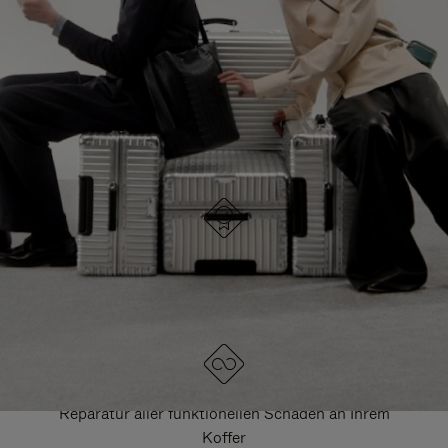
HIER GELANGEN SIE ZU ALLEN RIMOWA
TASCHEN
DRÜCKEN
ZUM
SIE,
AUFHEBEN
UM
DER
ES
STUMMSCHALTUNG
ANZUHALTEN
DESIGNED IN DEUTSCHLAND
Jedes Stück wird auf Qualität geprüft und sorgfältig
kontrolliert
LEBENSLANGE GARANTIE
Reparatur aller funktionellen Schäden an Ihrem
Koffer