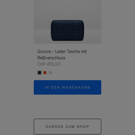
Groove - Leder Tasche mit
Groove - Leder 
Reißverschluss
Reißverschluss
CHF 455,00
CHF 455,00
IN DEN WARENKORB
IN DEN W
ZURÜCK ZUM SHOP