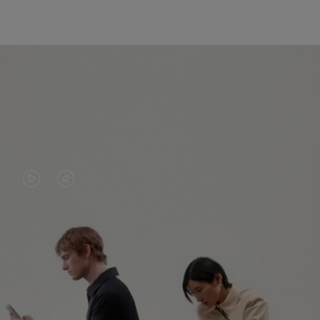
DAS
VIDEO
VIDEO
IST
IST
STUMMGESCHALTET,
NICHT
BITTE
ENTDECKEN SIE NOCH MEHR
PAUSIERT,
KLICKEN
BITTE
SIE