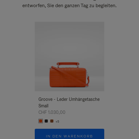
entworfen, Sie den ganzen Tag zu begleiten.
Neuheit
Groove - Leder Umhängetasche
Groove - Leder 
Small
Umhängetasche
CHF 1.030,00
CHF 1.030,00
+5
+5
IN DEN WARENKORB
IN DEN W