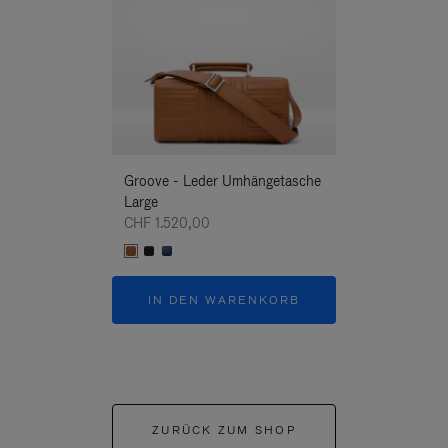
Groove - Leder Umhängetasche
Groove - Leder
Large
Umhängetasche
CHF 1.520,00
CHF 1.520,00
IN DEN WARENKORB
IN DEN W
ZURÜCK ZUM SHOP