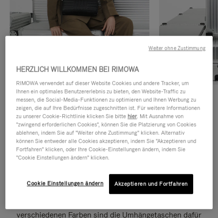
Weiter ohne Zustimmung
HERZLICH WILLKOMMEN BEI RIMOWA
RIMOWA verwendet auf dieser Website Cookies und andere Tracker, um
Ihnen ein optimales Benutzererlebnis zu bieten, den Website-Traffic zu
Umhängetaschen
Shopper
messen, die Social-Media-Funktionen zu optimieren und Ihnen Werbung zu
zeigen, die auf Ihre Bedürfnisse zugeschnitten ist. Für weitere Informationen
zu unserer Cookie-Richtlinie klicken Sie bitte
hier
. Mit Ausnahme von
ENTDECKEN
ENTDECKEN
"zwingend erforderlichen Cookies", können Sie die Platzierung von Cookies
ablehnen, indem Sie auf "Weiter ohne Zustimmung" klicken. Alternativ
können Sie entweder alle Cookies akzeptieren, indem Sie "Akzeptieren und
Fortfahren" klicken, oder Ihre Cookie-Einstellungen ändern, indem Sie
"Cookie Einstellungen ändern" klicken.
Groove Umhängetaschen
Cookie Einstellungen ändern
Akzeptieren und Fortfahren
Mit markantem Rillenmuster, kofferinspirierten Formen und
verschiedenen Farben sind die Umhängetaschen dafür