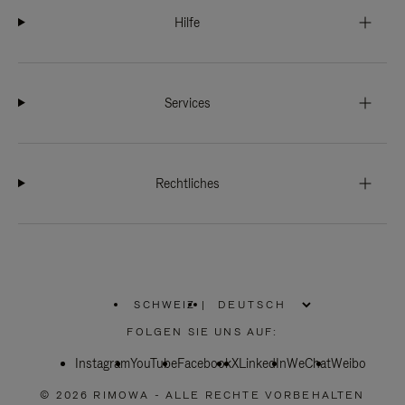
Hilfe
Services
Rechtliches
SCHWEIZ
|
,
WÄHLEN
FOLGEN SIE UNS AUF:
SIE
IHRE
Instagram
YouTube
REGION
Facebook
X
LinkedIn
WeChat
Weibo
AUS
© 2026 RIMOWA - ALLE RECHTE VORBEHALTEN