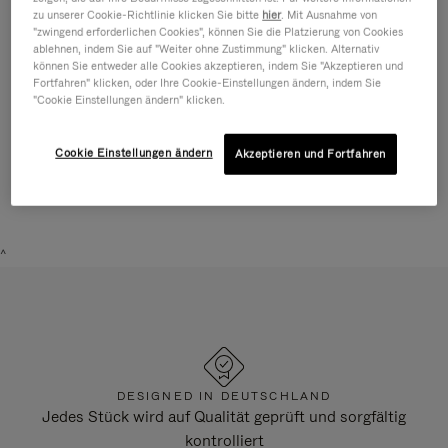
anderen Stichwort oder einem
zu unserer Cookie-Richtlinie klicken Sie bitte
hier
. Mit Ausnahme von
unserer Vorschläge.
"zwingend erforderlichen Cookies", können Sie die Platzierung von Cookies
ablehnen, indem Sie auf "Weiter ohne Zustimmung" klicken. Alternativ
können Sie entweder alle Cookies akzeptieren, indem Sie "Akzeptieren und
Kontaktieren Sie uns per
E-mail
, wir helfen Ihnen
Fortfahren" klicken, oder Ihre Cookie-Einstellungen ändern, indem Sie
gerne weiter.
"Cookie Einstellungen ändern" klicken.
Zur Startseite
Cookie Einstellungen ändern
Akzeptieren und Fortfahren
^
DESIGNED IN DEUTSCHLAND
Jedes Stück wird auf Qualität geprüft und sorgfältig
kontrolliert