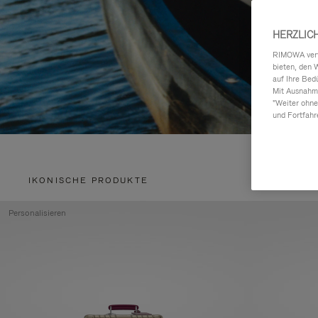
HERZLIC
RIMOWA verwe
bieten, den 
auf Ihre Bed
Mit Ausnahme
"Weiter ohne
und Fortfahr
IKONISCHE PRODUKTE
Personalisieren