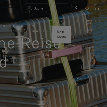
Suche
ÖSTERREICH
,
ENTDECKEN
RE-
WÄHLEN
|
SIE
CRAFTED
IHRE
Mein
REGION
ne Reise
AUS
Konto
rd