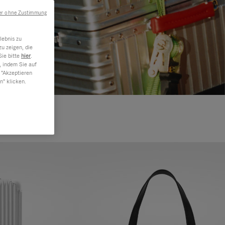
er ohne Zustimmung
lebnis zu
u zeigen, die
Sie bitte
hier
.
, indem Sie auf
 "Akzeptieren
n" klicken.