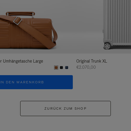
er Umhängetasche Large
Original Trunk XL
€2.070,00
IN DEN WARENKORB
ZURÜCK ZUM SHOP