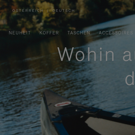
ÖSTERREICH
|
DEUTSCH
,
WÄHLEN
SIE
IHRE
REGION
AUS
NEUHEIT
KOFFER
TASCHEN
ACCESSOIRES
Wohin a
d