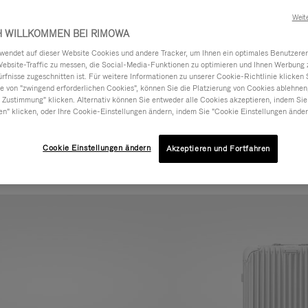
Weit
H WILLKOMMEN BEI RIMOWA
ndet auf dieser Website Cookies und andere Tracker, um Ihnen ein optimales Benutzerer
Website-Traffic zu messen, die Social-Media-Funktionen zu optimieren und Ihnen Werbung z
ürfnisse zugeschnitten ist. Für weitere Informationen zu unserer Cookie-Richtlinie klicken 
 von "zwingend erforderlichen Cookies", können Sie die Platzierung von Cookies ablehnen
 Zustimmung" klicken. Alternativ können Sie entweder alle Cookies akzeptieren, indem Sie
en" klicken, oder Ihre Cookie-Einstellungen ändern, indem Sie "Cookie Einstellungen änder
Cookie Einstellungen ändern
Akzeptieren und Fortfahren