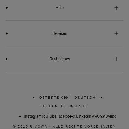
Hilfe
Services
Rechtliches
ÖSTERREICH
|
,
WÄHLEN
FOLGEN SIE UNS AUF:
SIE
IHRE
Instagram
YouTube
REGION
Facebook
X
LinkedIn
WeChat
Weibo
AUS
© 2026 RIMOWA - ALLE RECHTE VORBEHALTEN