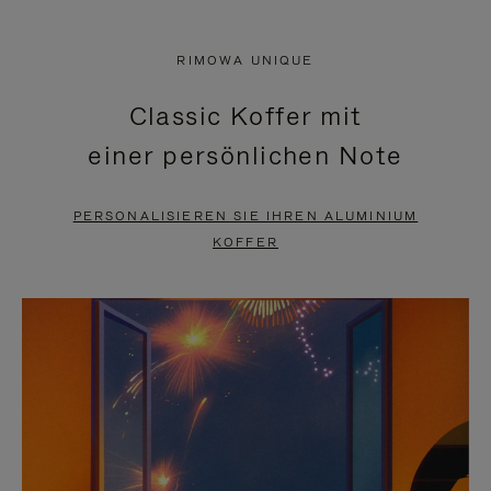
VIDEO
IST
IST
STUMMGESCHALTET,
RIMOWA UNIQUE
NICHT
BITTE
Classic Koffer mit
PAUSIERT,
KLICKEN
einer persönlichen Note
BITTE
SIE
DRÜCKEN
ZUM
PERSONALISIEREN SIE IHREN ALUMINIUM
SIE,
AUFHEBEN
KOFFER
UM
DER
ES
STUMMSCHALTUNG
ANZUHALTEN