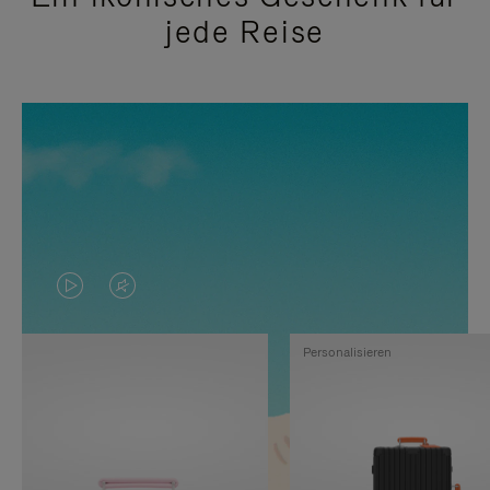
jede Reise
DAS
VIDEO
VIDEO
IST
Personalisieren
IST
STUMMGESCHALTET,
NICHT
BITTE
PAUSIERT,
KLICKEN