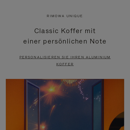
VIDEO
IST
IST
STUMMGESCHALTET,
RIMOWA UNIQUE
NICHT
BITTE
Classic Koffer mit
PAUSIERT,
KLICKEN
einer persönlichen Note
BITTE
SIE
DRÜCKEN
ZUM
PERSONALISIEREN SIE IHREN ALUMINIUM
SIE,
AUFHEBEN
KOFFER
UM
DER
ES
STUMMSCHALTUNG
ANZUHALTEN