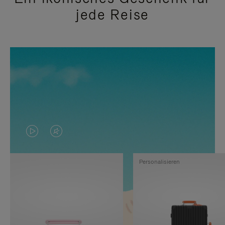
jede Reise
DAS
VIDEO
VIDEO
IST
Personalisieren
IST
STUMMGESCHALTET,
NICHT
BITTE
PAUSIERT,
KLICKEN