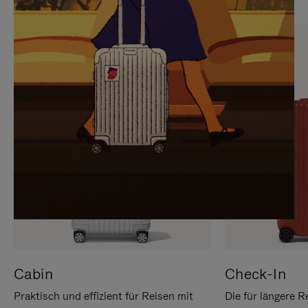
SIE,
AUFHEBEN
UM
DER
ES
STUMMSCHALTUNG
ANZUHALTEN
Cabin
Check-In
Praktisch und effizient für Reisen mit
Die für längere R