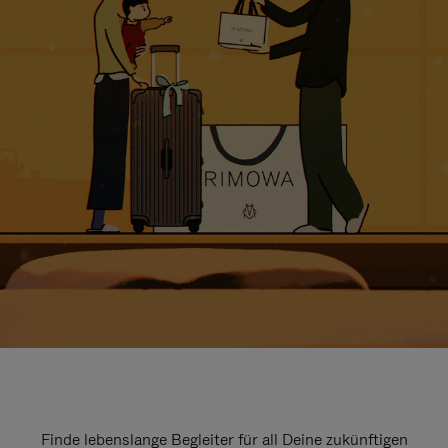
Finde lebenslange Begleiter für all Deine zukünftigen