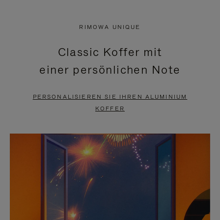
VIDEO
IST
IST
STUMMGESCHALTET,
RIMOWA UNIQUE
NICHT
BITTE
Classic Koffer mit
PAUSIERT,
KLICKEN
einer persönlichen Note
BITTE
SIE
DRÜCKEN
ZUM
PERSONALISIEREN SIE IHREN ALUMINIUM
SIE,
AUFHEBEN
KOFFER
UM
DER
ES
STUMMSCHALTUNG
ANZUHALTEN