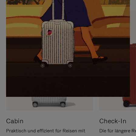
SIE,
AUFHEBEN
UM
DER
ES
STUMMSCHALTUNG
ANZUHALTEN
Cabin
Check-In
Praktisch und effizient für Reisen mit
Die für längere R