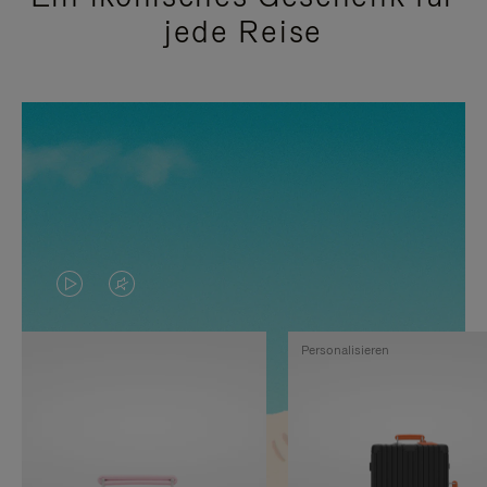
jede Reise
DAS
VIDEO
VIDEO
IST
Personalisieren
IST
STUMMGESCHALTET,
NICHT
BITTE
PAUSIERT,
KLICKEN