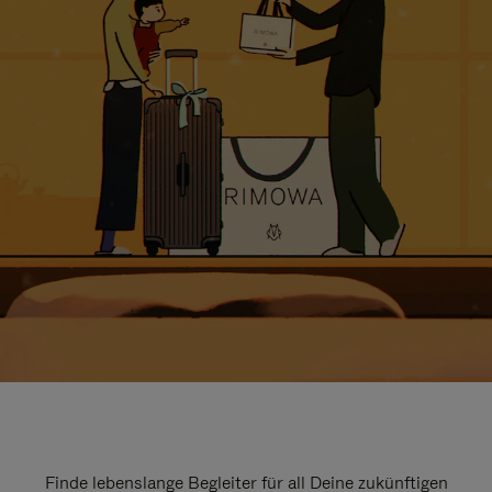
Finde lebenslange Begleiter für all Deine zukünftigen