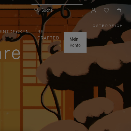
Suche
ÖSTERREICH
,
ENTDECKEN
RE-
WÄHLEN
|
SIE
CRAFTED
IHRE
Mein
REGION
hre
AUS
Konto