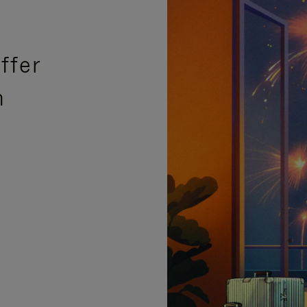
ffer
n