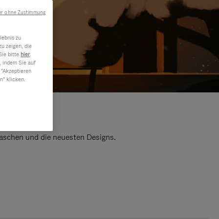
er ohne Zustimmung
lebnis zu
u zeigen, die
Sie bitte
hier
.
, indem Sie auf
 "Akzeptieren
n" klicken.
 Taschen und die neuesten Designs.