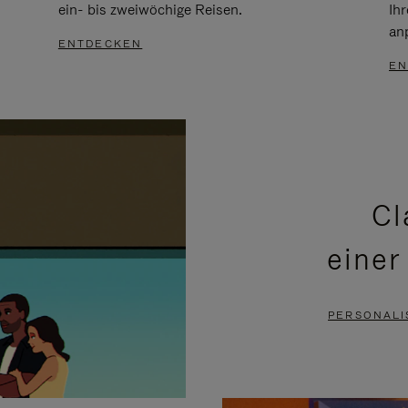
ein- bis zweiwöchige Reisen.
Ih
an
ENTDECKEN
EN
Cl
einer
PERSONALI