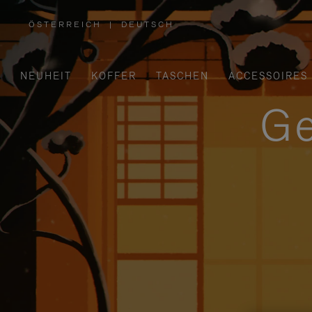
ÖSTERREICH
|
DEUTSCH
,
WÄHLEN
SIE
IHRE
REGION
AUS
NEUHEIT
KOFFER
TASCHEN
ACCESSOIRES
Ge