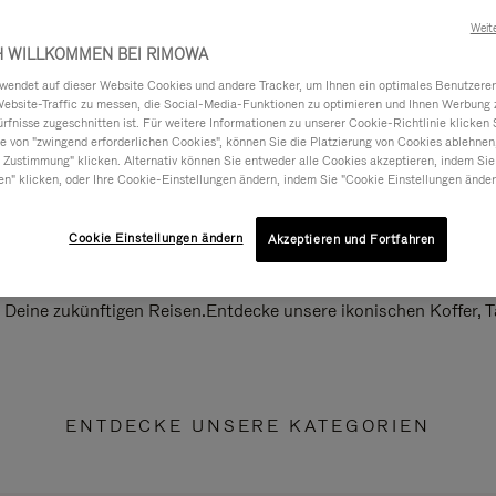
Weit
H WILLKOMMEN BEI RIMOWA
ndet auf dieser Website Cookies und andere Tracker, um Ihnen ein optimales Benutzerer
Website-Traffic zu messen, die Social-Media-Funktionen zu optimieren und Ihnen Werbung z
ürfnisse zugeschnitten ist. Für weitere Informationen zu unserer Cookie-Richtlinie klicken 
 von "zwingend erforderlichen Cookies", können Sie die Platzierung von Cookies ablehnen
 Zustimmung" klicken. Alternativ können Sie entweder alle Cookies akzeptieren, indem Sie
en" klicken, oder Ihre Cookie-Einstellungen ändern, indem Sie "Cookie Einstellungen änder
Cookie Einstellungen ändern
Akzeptieren und Fortfahren
ll Deine zukünftigen Reisen.Entdecke unsere ikonischen Koffer,
ENTDECKE UNSERE KATEGORIEN