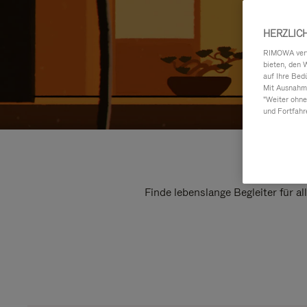
HERZLIC
RIMOWA verwe
bieten, den 
auf Ihre Bed
Mit Ausnahme
"Weiter ohne
und Fortfahr
Finde lebenslange Begleiter für a