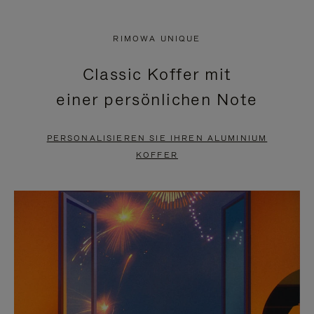
VIDEO
IST
IST
STUMMGESCHALTET,
RIMOWA UNIQUE
NICHT
BITTE
Classic Koffer mit
PAUSIERT,
KLICKEN
einer persönlichen Note
BITTE
SIE
DRÜCKEN
ZUM
PERSONALISIEREN SIE IHREN ALUMINIUM
SIE,
AUFHEBEN
KOFFER
UM
DER
ES
STUMMSCHALTUNG
ANZUHALTEN