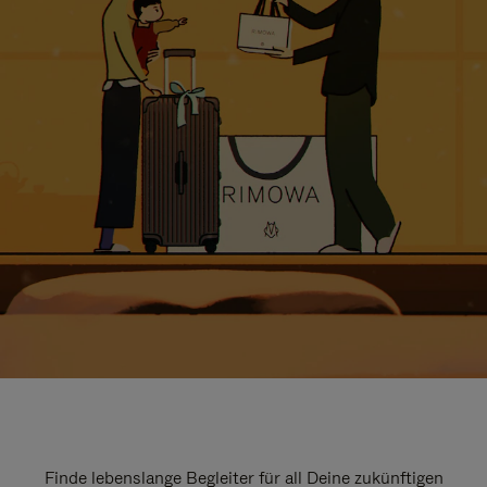
Finde lebenslange Begleiter für all Deine zukünftigen