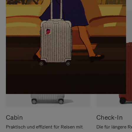
SIE,
AUFHEBEN
UM
DER
ES
STUMMSCHALTUNG
ANZUHALTEN
Cabin
Check-In
Praktisch und effizient für Reisen mit
Die für längere R