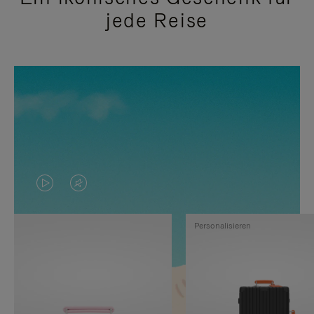
jede Reise
DAS
VIDEO
VIDEO
IST
Personalisieren
IST
STUMMGESCHALTET,
NICHT
BITTE
PAUSIERT,
KLICKEN