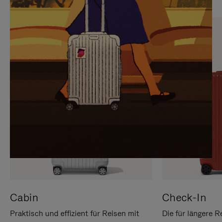
SIE,
AUFHEBEN
UM
DER
ES
STUMMSCHALTUNG
ANZUHALTEN
Cabin
Check-In
Praktisch und effizient für Reisen mit
Die für längere R