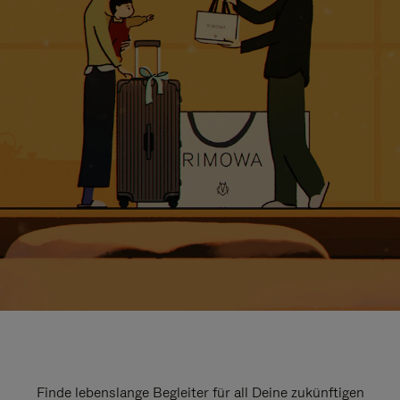
Finde lebenslange Begleiter für all Deine zukünftigen