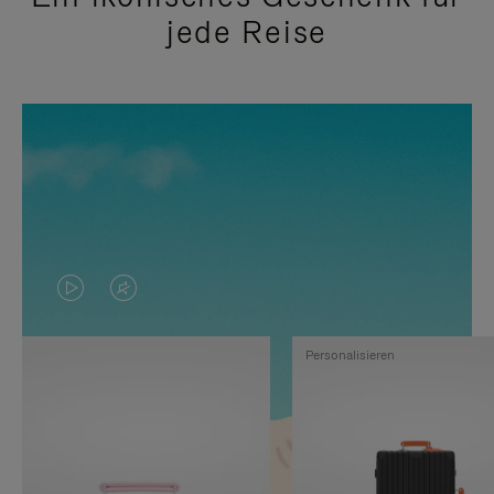
jede Reise
DAS
VIDEO
VIDEO
IST
Personalisieren
IST
STUMMGESCHALTET,
NICHT
BITTE
PAUSIERT,
KLICKEN