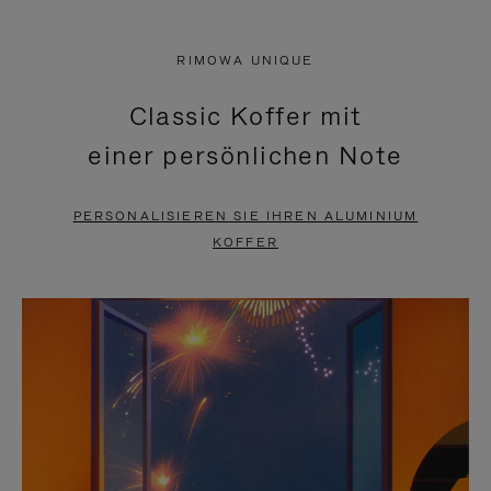
VIDEO
IST
IST
STUMMGESCHALTET,
RIMOWA UNIQUE
NICHT
BITTE
Classic Koffer mit
PAUSIERT,
KLICKEN
einer persönlichen Note
BITTE
SIE
DRÜCKEN
ZUM
PERSONALISIEREN SIE IHREN ALUMINIUM
SIE,
AUFHEBEN
KOFFER
UM
DER
ES
STUMMSCHALTUNG
ANZUHALTEN