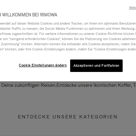
Weit
H WILLKOMMEN BEI RIMOWA
ndet auf dieser Website Cookies und andere Tracker, um Ihnen ein optimales Benutzerer
Website-Traffic zu messen, die Social-Media-Funktionen zu optimieren und Ihnen Werbung z
ürfnisse zugeschnitten ist. Für weitere Informationen zu unserer Cookie-Richtlinie klicken 
 von "zwingend erforderlichen Cookies", können Sie die Platzierung von Cookies ablehnen
 Zustimmung" klicken. Alternativ können Sie entweder alle Cookies akzeptieren, indem Sie
en" klicken, oder Ihre Cookie-Einstellungen ändern, indem Sie "Cookie Einstellungen änder
Cookie Einstellungen ändern
Akzeptieren und Fortfahren
ll Deine zukünftigen Reisen.Entdecke unsere ikonischen Koffer,
ENTDECKE UNSERE KATEGORIEN