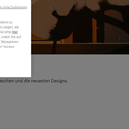
er ohne Zustimmung
lebnis zu
u zeigen, die
Sie bitte
hier
.
, indem Sie auf
 "Akzeptieren
n" klicken.
 Taschen und die neuesten Designs.