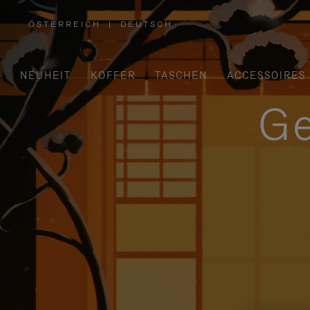
ÖSTERREICH
|
DEUTSCH
,
WÄHLEN
SIE
IHRE
REGION
AUS
NEUHEIT
KOFFER
TASCHEN
ACCESSOIRES
Ge