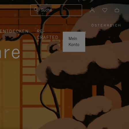
Suche
ÖSTERREICH
,
ENTDECKEN
RE-
WÄHLEN
|
SIE
CRAFTED
IHRE
Mein
REGION
hre
AUS
Konto