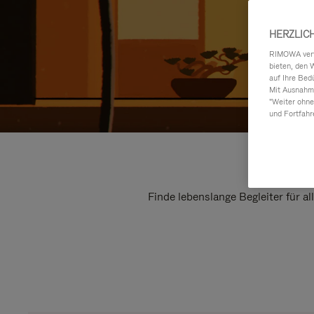
HERZLIC
RIMOWA verwe
bieten, den 
auf Ihre Bed
Mit Ausnahme
"Weiter ohne
und Fortfahr
Finde lebenslange Begleiter für a