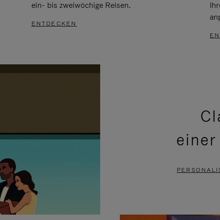
ein- bis zweiwöchige Reisen.
Ih
an
ENTDECKEN
EN
Cl
einer
PERSONALI