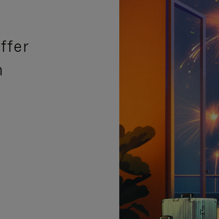
ffer
n