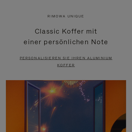
VIDEO
IST
IST
STUMMGESCHALTET,
RIMOWA UNIQUE
NICHT
BITTE
Classic Koffer mit
PAUSIERT,
KLICKEN
einer persönlichen Note
BITTE
SIE
DRÜCKEN
ZUM
PERSONALISIEREN SIE IHREN ALUMINIUM
SIE,
AUFHEBEN
KOFFER
UM
DER
ES
STUMMSCHALTUNG
ANZUHALTEN