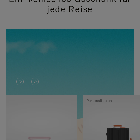
jede Reise
DAS
VIDEO
VIDEO
IST
Personalisieren
IST
STUMMGESCHALTET,
NICHT
BITTE
PAUSIERT,
KLICKEN