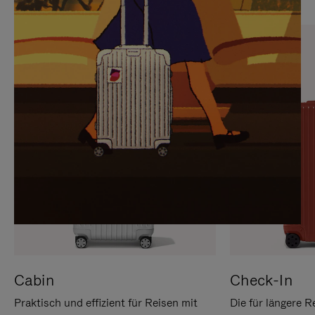
SIE,
AUFHEBEN
UM
DER
ES
STUMMSCHALTUNG
ANZUHALTEN
Cabin
Check-In
Praktisch und effizient für Reisen mit
Die für längere R