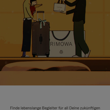
Finde lebenslange Begleiter für all Deine zukünftigen