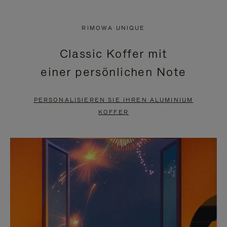
VIDEO
IST
IST
STUMMGESCHALTET,
RIMOWA UNIQUE
NICHT
BITTE
Classic Koffer mit
PAUSIERT,
KLICKEN
einer persönlichen Note
BITTE
SIE
DRÜCKEN
ZUM
PERSONALISIEREN SIE IHREN ALUMINIUM
SIE,
AUFHEBEN
KOFFER
UM
DER
ES
STUMMSCHALTUNG
ANZUHALTEN