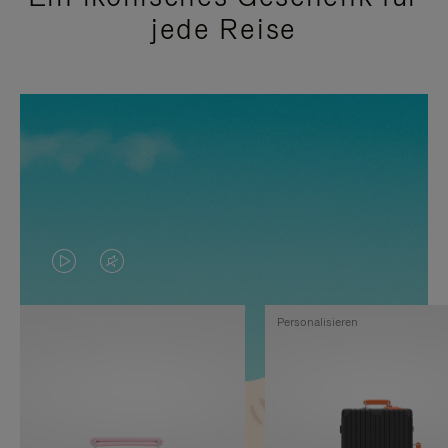
jede Reise
DAS
VIDEO
VIDEO
IST
Personalisieren
IST
STUMMGESCHALTET,
NICHT
BITTE
PAUSIERT,
KLICKEN