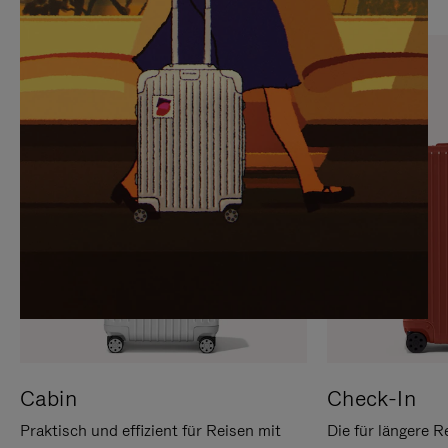
SIE,
AUFHEBEN
UM
DER
ES
STUMMSCHALTUNG
ANZUHALTEN
Cabin
Check-In
Praktisch und effizient für Reisen mit
Die für längere R