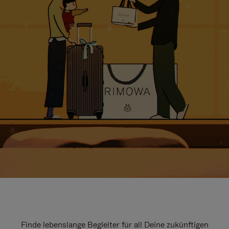
Finde lebenslange Begleiter für all Deine zukünftigen