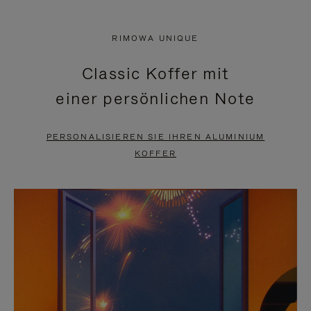
VIDEO
IST
IST
STUMMGESCHALTET,
RIMOWA UNIQUE
NICHT
BITTE
Classic Koffer mit
PAUSIERT,
KLICKEN
einer persönlichen Note
BITTE
SIE
DRÜCKEN
ZUM
PERSONALISIEREN SIE IHREN ALUMINIUM
SIE,
AUFHEBEN
KOFFER
UM
DER
ES
STUMMSCHALTUNG
ANZUHALTEN