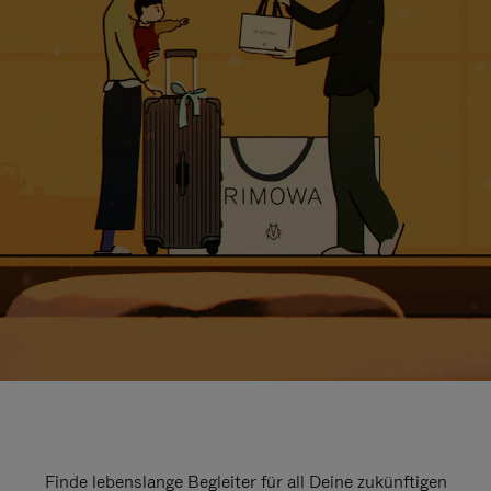
Finde lebenslange Begleiter für all Deine zukünftigen