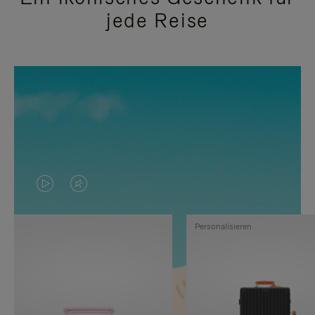
jede Reise
DAS
VIDEO
VIDEO
IST
Personalisieren
IST
STUMMGESCHALTET,
NICHT
BITTE
PAUSIERT,
KLICKEN