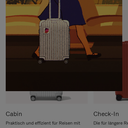
SIE,
AUFHEBEN
UM
DER
ES
STUMMSCHALTUNG
ANZUHALTEN
Cabin
Check-In
Praktisch und effizient für Reisen mit
Die für längere R