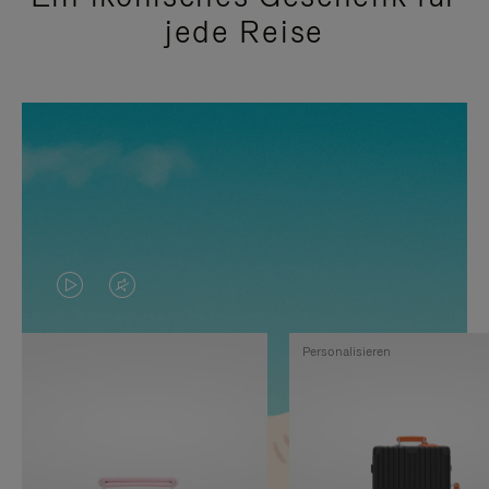
jede Reise
DAS
VIDEO
VIDEO
IST
Personalisieren
IST
STUMMGESCHALTET,
NICHT
BITTE
PAUSIERT,
KLICKEN