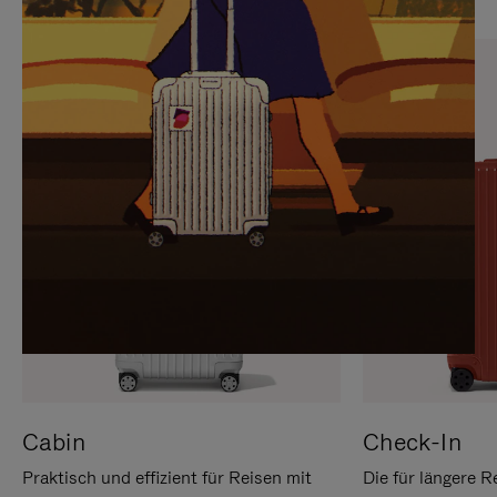
SIE,
AUFHEBEN
UM
DER
ES
STUMMSCHALTUNG
ANZUHALTEN
Cabin
Check-In
Praktisch und effizient für Reisen mit
Die für längere R