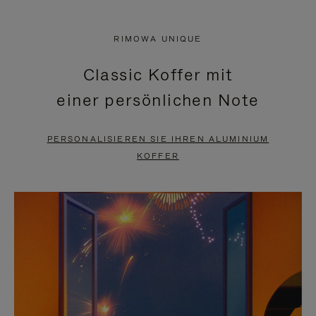
VIDEO
IST
IST
STUMMGESCHALTET,
RIMOWA UNIQUE
NICHT
BITTE
Classic Koffer mit
PAUSIERT,
KLICKEN
einer persönlichen Note
BITTE
SIE
DRÜCKEN
ZUM
PERSONALISIEREN SIE IHREN ALUMINIUM
SIE,
AUFHEBEN
KOFFER
UM
DER
ES
STUMMSCHALTUNG
ANZUHALTEN