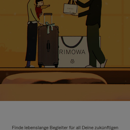
Finde lebenslange Begleiter für all Deine zukünftigen