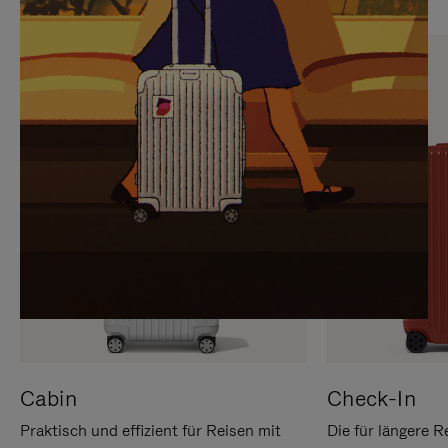
SIE,
AUFHEBEN
UM
DER
ES
STUMMSCHALTUNG
ANZUHALTEN
Cabin
Check-In
Praktisch und effizient für Reisen mit
Die für längere R