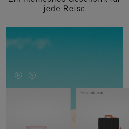
jede Reise
DAS
VIDEO
VIDEO
IST
Personalisieren
IST
STUMMGESCHALTET,
NICHT
BITTE
PAUSIERT,
KLICKEN