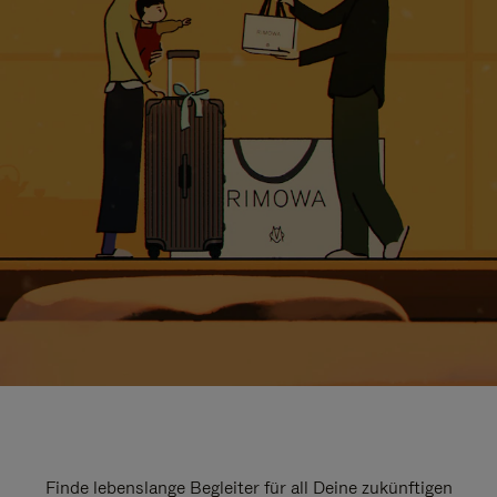
Finde lebenslange Begleiter für all Deine zukünftigen