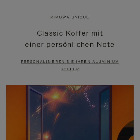
VIDEO
IST
IST
STUMMGESCHALTET,
RIMOWA UNIQUE
NICHT
BITTE
Classic Koffer mit
PAUSIERT,
KLICKEN
einer persönlichen Note
BITTE
SIE
DRÜCKEN
ZUM
PERSONALISIEREN SIE IHREN ALUMINIUM
SIE,
AUFHEBEN
KOFFER
UM
DER
ES
STUMMSCHALTUNG
ANZUHALTEN