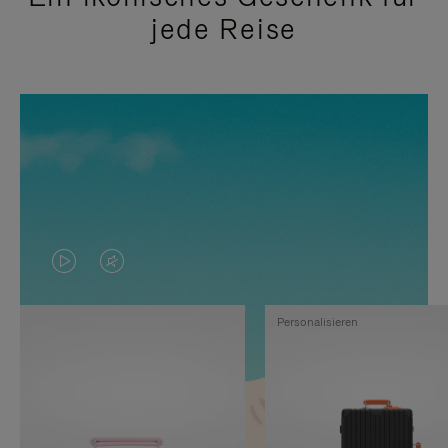
jede Reise
DAS
VIDEO
VIDEO
IST
Personalisieren
IST
STUMMGESCHALTET,
NICHT
BITTE
PAUSIERT,
KLICKEN