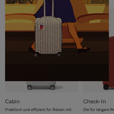
SIE,
AUFHEBEN
UM
DER
ES
STUMMSCHALTUNG
ANZUHALTEN
Cabin
Check-In
Praktisch und effizient für Reisen mit
Die für längere R