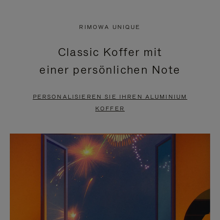
VIDEO
IST
IST
STUMMGESCHALTET,
RIMOWA UNIQUE
NICHT
BITTE
Classic Koffer mit
PAUSIERT,
KLICKEN
einer persönlichen Note
BITTE
SIE
DRÜCKEN
ZUM
PERSONALISIEREN SIE IHREN ALUMINIUM
SIE,
AUFHEBEN
KOFFER
UM
DER
ES
STUMMSCHALTUNG
ANZUHALTEN