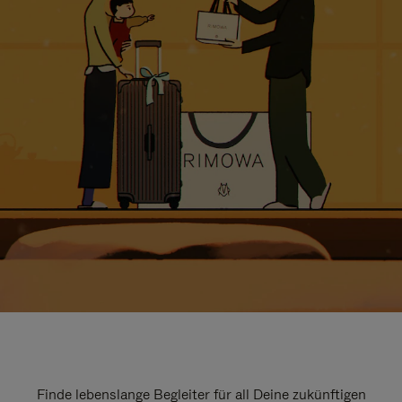
Finde lebenslange Begleiter für all Deine zukünftigen