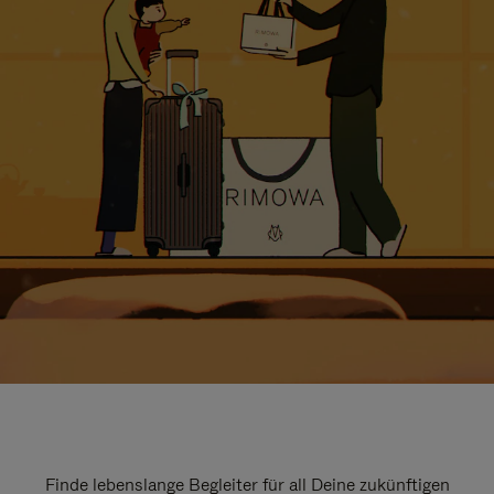
Finde lebenslange Begleiter für all Deine zukünftigen