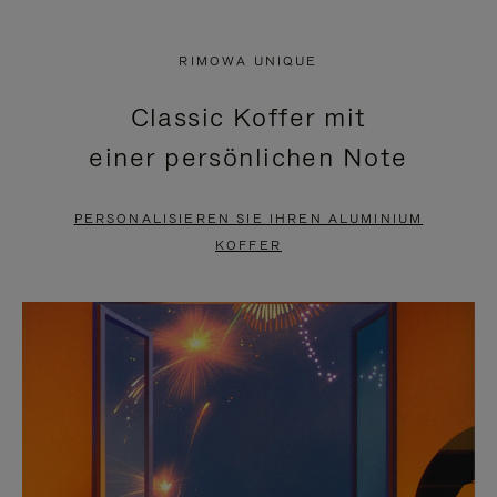
VIDEO
IST
IST
STUMMGESCHALTET,
RIMOWA UNIQUE
NICHT
BITTE
Classic Koffer mit
PAUSIERT,
KLICKEN
einer persönlichen Note
BITTE
SIE
DRÜCKEN
ZUM
PERSONALISIEREN SIE IHREN ALUMINIUM
SIE,
AUFHEBEN
KOFFER
UM
DER
ES
STUMMSCHALTUNG
ANZUHALTEN