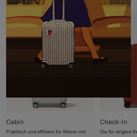
SIE,
AUFHEBEN
UM
DER
ES
STUMMSCHALTUNG
ANZUHALTEN
Cabin
Check-In
Praktisch und effizient für Reisen mit
Die für längere R