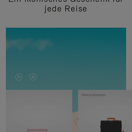
jede Reise
DAS
VIDEO
VIDEO
IST
Personalisieren
IST
STUMMGESCHALTET,
NICHT
BITTE
PAUSIERT,
KLICKEN