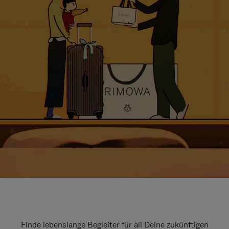
Finde lebenslange Begleiter für all Deine zukünftigen