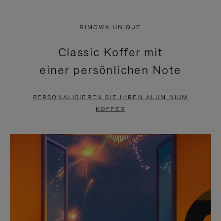
VIDEO
IST
IST
STUMMGESCHALTET,
RIMOWA UNIQUE
NICHT
BITTE
Classic Koffer mit
PAUSIERT,
KLICKEN
einer persönlichen Note
BITTE
SIE
DRÜCKEN
ZUM
PERSONALISIEREN SIE IHREN ALUMINIUM
SIE,
AUFHEBEN
KOFFER
UM
DER
ES
STUMMSCHALTUNG
ANZUHALTEN