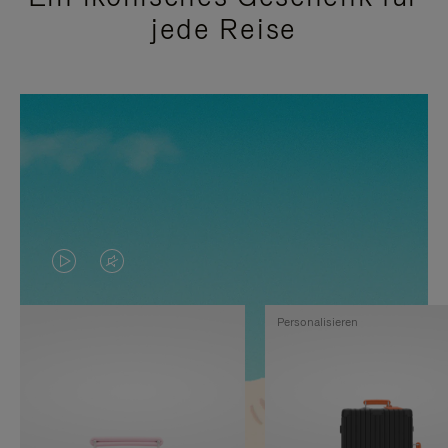
jede Reise
DAS
VIDEO
VIDEO
IST
Personalisieren
IST
STUMMGESCHALTET,
NICHT
BITTE
PAUSIERT,
KLICKEN