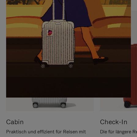
SIE,
AUFHEBEN
UM
DER
ES
STUMMSCHALTUNG
ANZUHALTEN
Cabin
Check-In
Praktisch und effizient für Reisen mit
Die für längere R