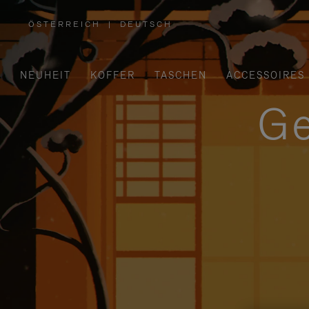
ÖSTERREICH
|
DEUTSCH
,
WÄHLEN
SIE
IHRE
REGION
AUS
NEUHEIT
KOFFER
TASCHEN
ACCESSOIRES
Ge