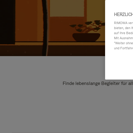
HERZLIC
RIMOWA verwe
bieten, den 
auf Ihre Bed
Mit Ausnahme
"Weiter ohne
und Fortfahr
Finde lebenslange Begleiter für a