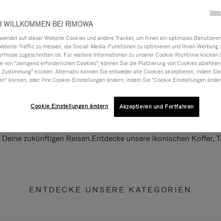
Weit
H WILLKOMMEN BEI RIMOWA
ndet auf dieser Website Cookies und andere Tracker, um Ihnen ein optimales Benutzerer
Website-Traffic zu messen, die Social-Media-Funktionen zu optimieren und Ihnen Werbung z
ürfnisse zugeschnitten ist. Für weitere Informationen zu unserer Cookie-Richtlinie klicken 
 von "zwingend erforderlichen Cookies", können Sie die Platzierung von Cookies ablehnen
 Zustimmung" klicken. Alternativ können Sie entweder alle Cookies akzeptieren, indem Sie
en" klicken, oder Ihre Cookie-Einstellungen ändern, indem Sie "Cookie Einstellungen änder
Cookie Einstellungen ändern
Akzeptieren und Fortfahren
ll Deine zukünftigen Reisen.Entdecke unsere ikonischen Koffer,
ENTDECKE UNSERE KATEGORIEN