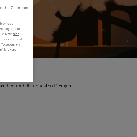
er ohne Zustimmung
lebnis zu
u zeigen, die
Sie bitte
hier
.
, indem Sie auf
 "Akzeptieren
n" klicken.
 Taschen und die neuesten Designs.