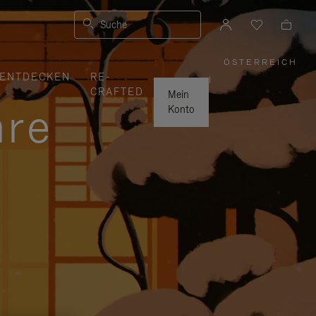
Suche
ÖSTERREICH
,
ENTDECKEN
RE-
WÄHLEN
|
SIE
CRAFTED
IHRE
Mein
REGION
hre
AUS
Konto