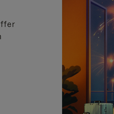
ffer
n