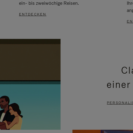
ein- bis zweiwöchige Reisen.
Ih
an
ENTDECKEN
EN
Cl
einer
PERSONALI