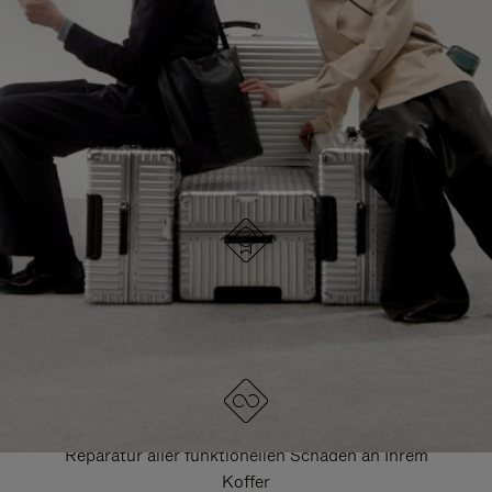
HIER GELANGEN SIE ZU ALLEN RIMOWA
TASCHEN
DRÜCKEN
ZUM
SIE,
AUFHEBEN
UM
DER
ES
STUMMSCHALTUNG
ANZUHALTEN
DESIGNED IN DEUTSCHLAND
Jedes Stück wird auf Qualität geprüft und sorgfältig
kontrolliert
LEBENSLANGE GARANTIE
Reparatur aller funktionellen Schäden an Ihrem
Koffer