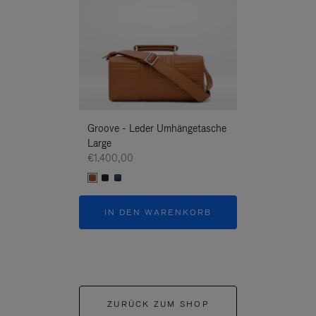
Groove - Leder Umhängetasche
Groove - Leder
Large
Umhängetasche
€1.400,00
€1.400,00
IN DEN WARENKORB
IN DEN W
ZURÜCK ZUM SHOP