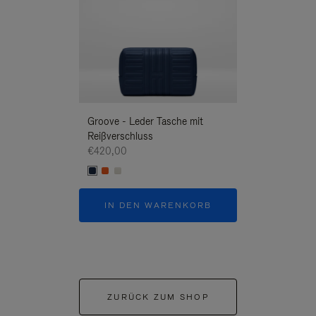
Groove - Leder Tasche mit
Groove - Leder 
Reißverschluss
Reißverschluss
€420,00
€420,00
IN DEN WARENKORB
IN DEN W
ZURÜCK ZUM SHOP