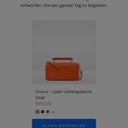
entworfen, Sie den ganzen Tag zu begleiten.
Neuheit
Groove - Leder Umhängetasche
Groove - Leder 
Small
Umhängetasche
€950,00
€950,00
+5
+5
IN DEN WARENKORB
IN DEN W