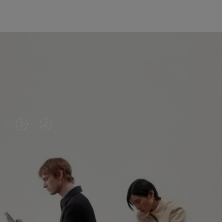
DAS
VIDEO
VIDEO
IST
IST
STUMMGESCHALTET,
NICHT
BITTE
ENTDECKEN SIE NOCH MEHR
PAUSIERT,
KLICKEN
BITTE
SIE