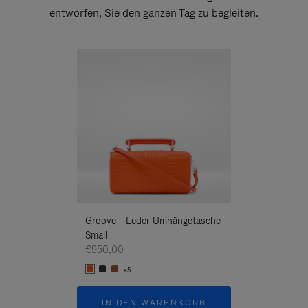
entworfen, Sie den ganzen Tag zu begleiten.
Neuheit
Groove - Leder Umhängetasche
Groove - Leder 
Small
Umhängetasche
€950,00
€950,00
+5
+5
IN DEN WARENKORB
IN DEN W