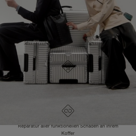
HIER GELANGEN SIE ZU ALLEN RIMOWA
TASCHEN
DRÜCKEN
ZUM
SIE,
AUFHEBEN
UM
DER
ES
STUMMSCHALTUNG
ANZUHALTEN
DESIGNED IN DEUTSCHLAND
Jedes Stück wird auf Qualität geprüft und sorgfältig
kontrolliert
LEBENSLANGE GARANTIE
Reparatur aller funktionellen Schäden an Ihrem
Koffer