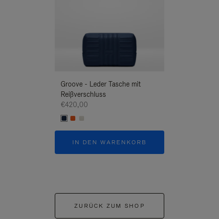
Groove - Leder Tasche mit
Groove - Leder 
Reißverschluss
Reißverschluss
€420,00
€420,00
IN DEN WARENKORB
IN DEN W
ZURÜCK ZUM SHOP