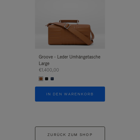
Groove - Leder Umhängetasche
Groove - Leder
Large
Umhängetasche
€1.400,00
€1.400,00
IN DEN WARENKORB
IN DEN W
ZURÜCK ZUM SHOP