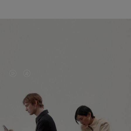
DAS
VIDEO
VIDEO
IST
IST
STUMMGESCHALTET,
NICHT
BITTE
ENTDECKEN SIE NOCH MEHR
PAUSIERT,
KLICKEN
BITTE
SIE