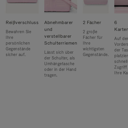
Reißverschluss
Abnehmbarer
2 Fächer
6
und
Karte
Bewahren Sie
2 große
verstellbarer
Ihre
Fächer für
Auf de
Schulterriemen
persönlichen
Ihre
Vorder
Gegenstände
wichtigsten
der Ta
Lässt sich über
sicher auf.
Gegenstände.
platzier
der Schulter, als
schnel
Umhängetasche
Zugriff
oder in der Hand
Ihre Ka
tragen.