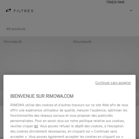
TRIER PAR
FILTRES
46 produits
Nouveauté
Nouveauté
Continuer sans accepter
BIENVENUE SUR RIMOWA.COM
RIMOWA utilise des cookies et d’autres traceurs sur ce site Web afin de vous
offrir une expérience utilisateur de qualité, mesurer l’audience, optimiser les
Groove - Cuir Pochette zippée
Groove - Cuir Pochette zippée
fonctionnalités des réseaux sociaux et vous proposer des publicités
420,00 €
420,00 €
personnalisées. Pour en savoir plus sur notre politique relative aux cookies,
veuillez cliquer
ici
. Vous pouvez refuser le dépôt des cookies, à l'exception
des cookies strictement nécessaires, en cliquant sur « Continuer sans
accepter ». Vous pouvez également accepter les cookies en cliquant sur «