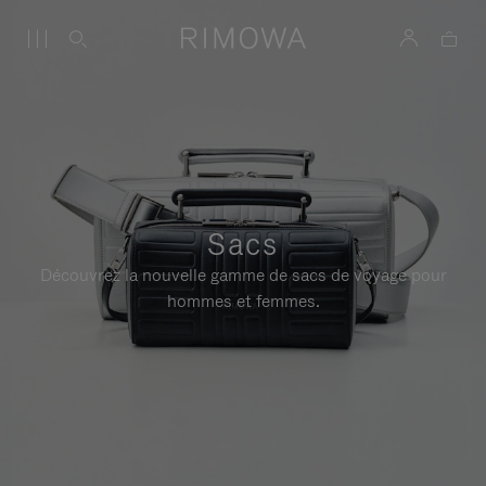
Sacs
Découvrez la nouvelle gamme de sacs de voyage pour
hommes et femmes.