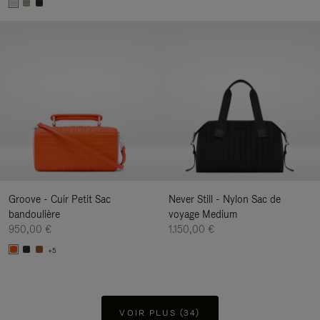
Groove - Cuir Petit Sac
Never Still - Nylon Sac de
bandoulière
voyage Medium
950,00 €
1.150,00 €
+5
VOIR PLUS (34)