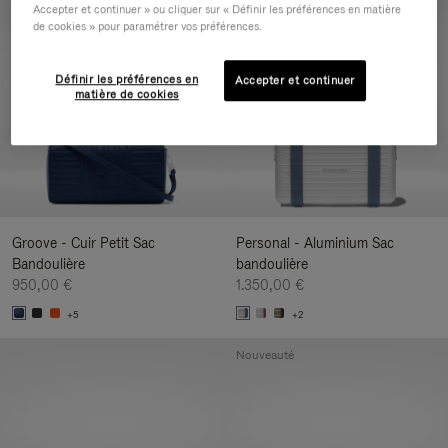
Accepter et continuer » ou cliquer sur « Définir les préférences en matière
Nouveauté
de cookies » pour paramétrer vos préférences.
Définir les préférences en
Accepter et continuer
matière de cookies
Groove - Cuir Petit Sac
Personal - Aluminium Sac
Bandoulière
bandoulière
950,00 €
1.350,00 €
+5
+2
Nouveauté