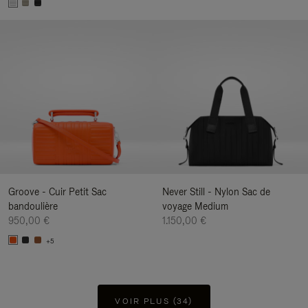
Groove - Cuir Petit Sac
Never Still - Nylon Sac de
bandoulière
voyage Medium
950,00 €
1.150,00 €
+5
VOIR PLUS (34)