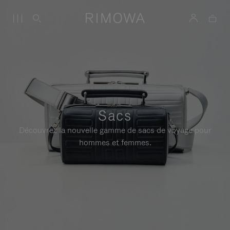
Sacs
Découvrez la nouvelle gamme de sacs de voyage pour
hommes et femmes.