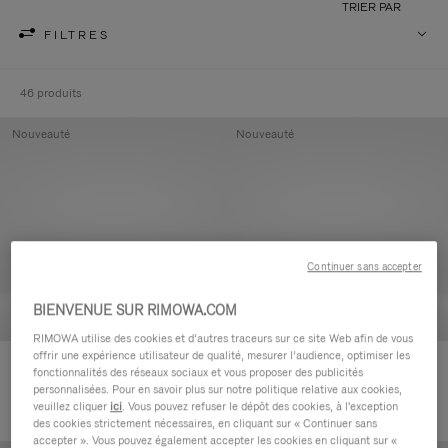
TRIER PAR
FILTRES
46 produits
Nouveauté
Nouveauté
Continuer sans accepter
BIENVENUE SUR RIMOWA.COM
RIMOWA utilise des cookies et d’autres traceurs sur ce site Web afin de vous
offrir une expérience utilisateur de qualité, mesurer l’audience, optimiser les
Groove - Cuir Pochette zippée
Groove - Cuir Pochette zippée
fonctionnalités des réseaux sociaux et vous proposer des publicités
420,00 €
420,00 €
personnalisées. Pour en savoir plus sur notre politique relative aux cookies,
veuillez cliquer
ici
. Vous pouvez refuser le dépôt des cookies, à l'exception
des cookies strictement nécessaires, en cliquant sur « Continuer sans
accepter ». Vous pouvez également accepter les cookies en cliquant sur «