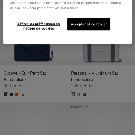
Accepter et continuer » ou cliquer sur « Définir les préférences en matière
Nouveauté
de cookies » pour paramétrer vos préférences.
Définir les préférences en
Accepter et continuer
matière de cookies
Groove - Cuir Petit Sac
Personal - Aluminium Sac
Bandoulière
bandoulière
950,00 €
1.350,00 €
+5
+2
Nouveauté