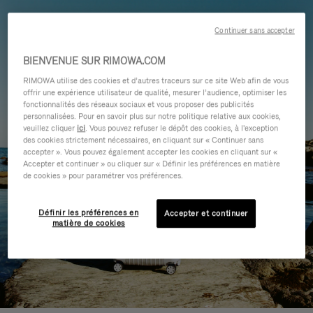
Continuer sans accepter
BIENVENUE SUR RIMOWA.COM
RIMOWA utilise des cookies et d’autres traceurs sur ce site Web afin de vous
offrir une expérience utilisateur de qualité, mesurer l’audience, optimiser les
fonctionnalités des réseaux sociaux et vous proposer des publicités
personnalisées. Pour en savoir plus sur notre politique relative aux cookies,
veuillez cliquer
ici
. Vous pouvez refuser le dépôt des cookies, à l'exception
des cookies strictement nécessaires, en cliquant sur « Continuer sans
accepter ». Vous pouvez également accepter les cookies en cliquant sur «
Accepter et continuer » ou cliquer sur « Définir les préférences en matière
de cookies » pour paramétrer vos préférences.
Définir les préférences en
Accepter et continuer
matière de cookies