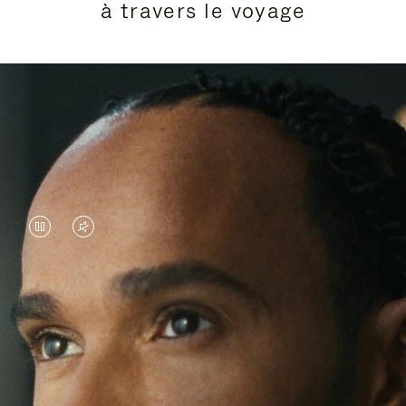
à travers le voyage
LA
LE
VIDÉO
SON
EST
DE
Lewis Hamilton est célèbre pour ses exploits sur
EN
LA
circuit, mais ses derniers voyages ont été l’occasion
PAUSE,
VIDÉO
pour lui d’explorer de nouveaux horizons. À travers
sa quête de nouvelles expériences autour du globe,
VEUILLEZ
EST