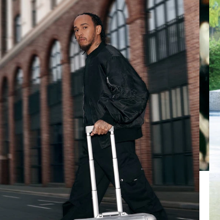
SUR
VEUILLEZ
POUR
CLIQUER
LA
POUR
LIRE
RÉACTIVER
LE
SON