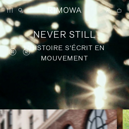
NEVER STILL
L'HISTOIRE S'ÉCRIT EN
LA
LE
MOUVEMENT
VIDÉO
SON
EST
DE
EN
LA
Récits de voyage en quête de sens
PAUSE,
VIDÉO
VEUILLEZ
EST
APPUYER
DÉSACTIVÉ.