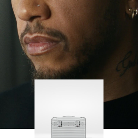
il continue de se lancer des défis et ainsi d'en
APPUYER
DÉSACTIVÉ.
apprendre plus sur lui-même.
SUR
VEUILLEZ
POUR
CLIQUER
Sa valise RIMOWA Original Pilot l'accompagne à
chaque étape de son parcours et chacune de ses
LA
POUR
marques raconte une histoire sur les lieux qu'il a
LIRE
RÉACTIVER
visités et ce qu'il a accompli.
LE
SON