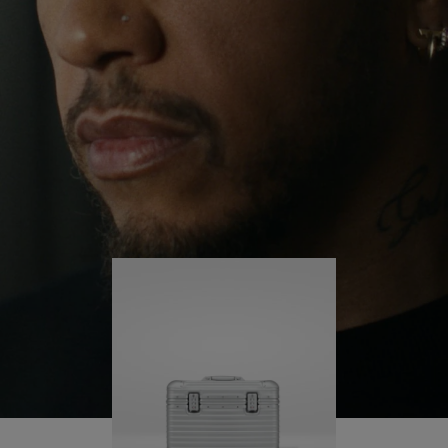
il continue de se lancer des défis et ainsi d'en
APPUYER
DÉSACTIVÉ.
apprendre plus sur lui-même.
SUR
VEUILLEZ
POUR
CLIQUER
Sa valise RIMOWA Original Pilot l'accompagne à
chaque étape de son parcours et chacune de ses
LA
POUR
marques raconte une histoire sur les lieux qu'il a
LIRE
RÉACTIVER
visités et ce qu'il a accompli.
LE
SON