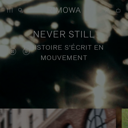
NEVER STILL
L'HISTOIRE S'ÉCRIT EN
LA
LE
MOUVEMENT
VIDÉO
SON
EST
DE
EN
LA
Récits de voyage en quête de sens
PAUSE,
VIDÉO
VEUILLEZ
EST
APPUYER
DÉSACTIVÉ.