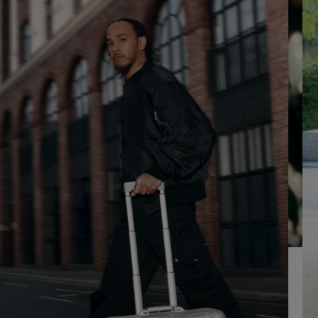
SUR
VEUILLEZ
POUR
CLIQUER
LA
POUR
LIRE
RÉACTIVER
LE
SON