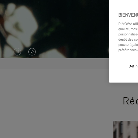
BIENVEN
RIMOWA utilis
qualité, mesu
personnalisée
dépôt des co
pouvez égale
préférences 
LA
LE
VIDÉO
SON
Défin
EST
DE
EN
LA
Réc
PAUSE,
VIDÉO
VEUILLEZ
EST
APPUYER
DÉSACTIVÉ.
SUR
VEUILLEZ