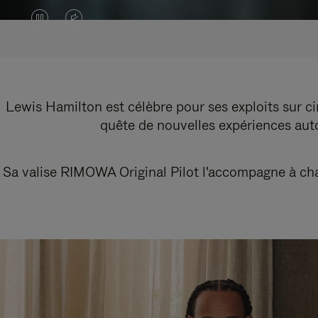
LA
LE
VIDÉO
SON
EST
DE
EN
LA
Lewis Hamilton est célèbre pour ses exploits sur cir
quête de nouvelles expériences autou
PAUSE,
VIDÉO
VEUILLEZ
EST
Sa valise RIMOWA Original Pilot l'accompagne à chaq
APPUYER
DÉSACTIVÉ.
SUR
VEUILLEZ
POUR
CLIQUER
LA
POUR
LIRE
RÉACTIVER
LE