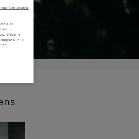
inuer sans accepter
sateur de
cités
vez refuser le
accepter ». Vous
r les
sens