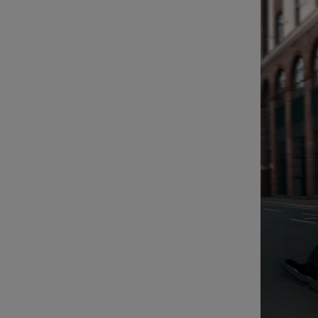
POUR
CLIQUER
LA
POUR
LIRE
RÉACTIVER
LE
SON