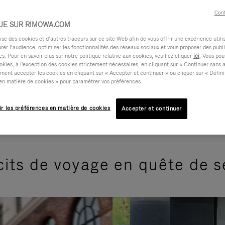
Cont
UE SUR RIMOWA.COM
e des cookies et d’autres traceurs sur ce site Web afin de vous offrir une expérience utili
rer l’audience, optimiser les fonctionnalités des réseaux sociaux et vous proposer des publi
s. Pour en savoir plus sur notre politique relative aux cookies, veuillez cliquer
ici
. Vous pou
okies, à l'exception des cookies strictement nécessaires, en cliquant sur « Continuer sans 
ment accepter les cookies en cliquant sur « Accepter et continuer » ou cliquer sur « Défini
en matière de cookies » pour paramétrer vos préférences.
ir les préférences en matière de cookies
Accepter et continuer
its de voyage en quête de 