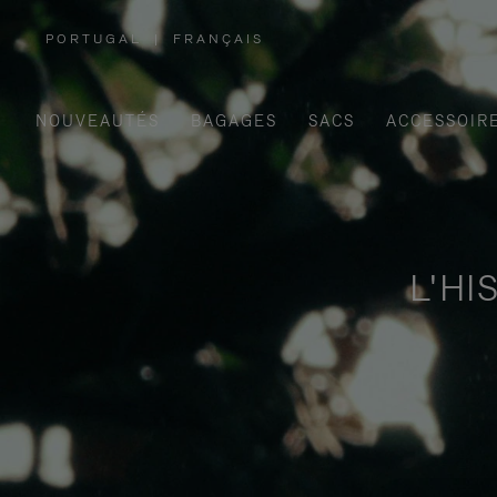
PORTUGAL
|
FRANÇAIS
,
SÉLECTIONNEZ
VOTRE
RÉGION
NOUVEAUTÉS
BAGAGES
SACS
ACCESSOIR
L'HI