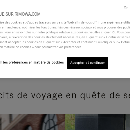
Cont
UE SUR RIMOWA.COM
e des cookies et d’autres traceurs sur ce site Web afin de vous offrir une expérience utili
rer l’audience, optimiser les fonctionnalités des réseaux sociaux et vous proposer des publi
s. Pour en savoir plus sur notre politique relative aux cookies, veuillez cliquer
ici
. Vous pou
okies, à l'exception des cookies strictement nécessaires, en cliquant sur « Continuer sans 
ment accepter les cookies en cliquant sur « Accepter et continuer » ou cliquer sur « Défini
en matière de cookies » pour paramétrer vos préférences.
ir les préférences en matière de cookies
Accepter et continuer
its de voyage en quête de 