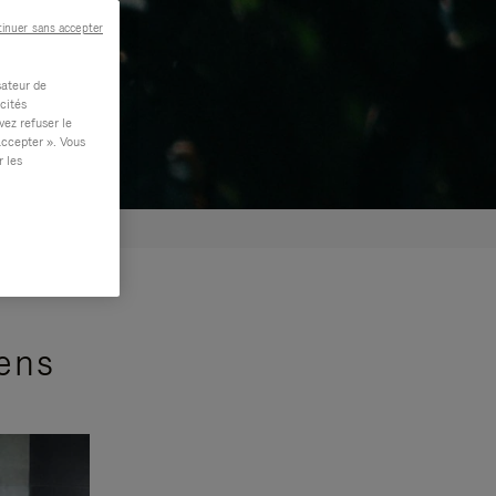
inuer sans accepter
sateur de
cités
vez refuser le
accepter ». Vous
r les
sens