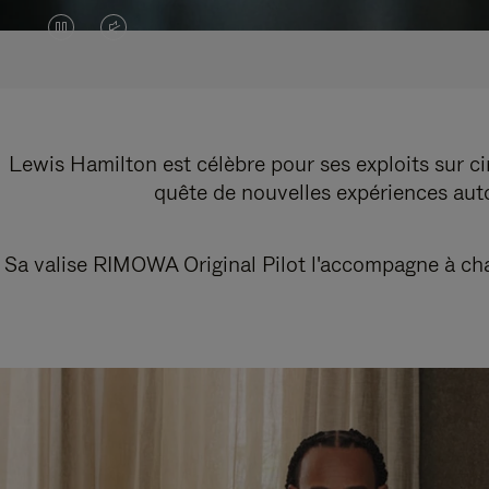
LA
LE
VIDÉO
SON
EST
DE
EN
LA
Lewis Hamilton est célèbre pour ses exploits sur cir
quête de nouvelles expériences autou
PAUSE,
VIDÉO
VEUILLEZ
EST
Sa valise RIMOWA Original Pilot l'accompagne à chaq
APPUYER
DÉSACTIVÉ.
SUR
VEUILLEZ
POUR
CLIQUER
LA
POUR
LIRE
RÉACTIVER
LE