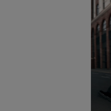
POUR
CLIQUER
LA
POUR
LIRE
RÉACTIVER
LE
SON