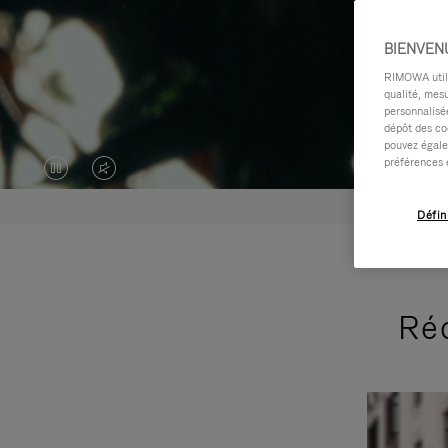
BIENVEN
RIMOWA utilis
qualité, mesu
personnalisée
dépôt des co
pouvez égale
préférences 
LA
LE
VIDÉO
SON
Défin
EST
DE
EN
LA
Réc
PAUSE,
VIDÉO
VEUILLEZ
EST
APPUYER
DÉSACTIVÉ.
SUR
VEUILLEZ