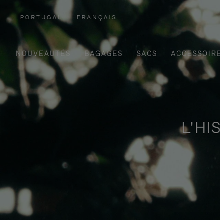
PORTUGAL
|
FRANÇAIS
,
SÉLECTIONNEZ
VOTRE
RÉGION
NOUVEAUTÉS
BAGAGES
SACS
ACCESSOIR
L'HI