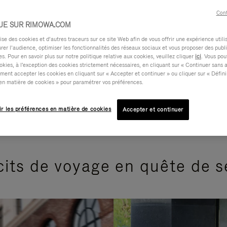
Cont
UE SUR RIMOWA.COM
e des cookies et d’autres traceurs sur ce site Web afin de vous offrir une expérience utili
rer l’audience, optimiser les fonctionnalités des réseaux sociaux et vous proposer des publi
s. Pour en savoir plus sur notre politique relative aux cookies, veuillez cliquer
ici
. Vous pou
okies, à l'exception des cookies strictement nécessaires, en cliquant sur « Continuer sans 
ment accepter les cookies en cliquant sur « Accepter et continuer » ou cliquer sur « Défini
en matière de cookies » pour paramétrer vos préférences.
ir les préférences en matière de cookies
Accepter et continuer
its de voyage en quête de 