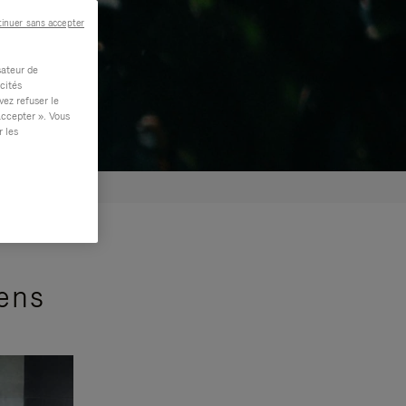
inuer sans accepter
sateur de
cités
vez refuser le
accepter ». Vous
r les
sens