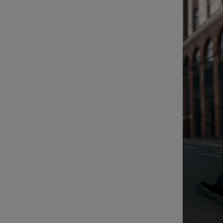
POUR
CLIQUER
LA
POUR
LIRE
RÉACTIVER
LE
SON