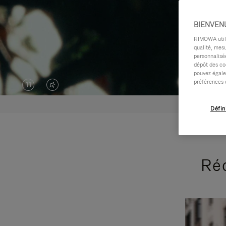
BIENVEN
RIMOWA utilis
qualité, mesu
personnalisée
dépôt des co
pouvez égale
préférences 
LA
LE
VIDÉO
SON
Défin
EST
DE
EN
LA
Réc
PAUSE,
VIDÉO
VEUILLEZ
EST
APPUYER
DÉSACTIVÉ.
SUR
VEUILLEZ