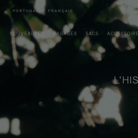
PORTUGAL
|
FRANÇAIS
,
SÉLECTIONNEZ
VOTRE
RÉGION
NOUVEAUTÉS
BAGAGES
SACS
ACCESSOIR
L'HI