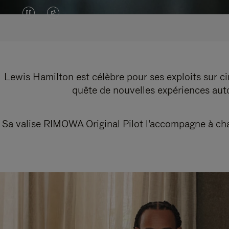
LA
LE
VIDÉO
SON
EST
DE
EN
LA
Lewis Hamilton est célèbre pour ses exploits sur cir
quête de nouvelles expériences autou
PAUSE,
VIDÉO
VEUILLEZ
EST
Sa valise RIMOWA Original Pilot l'accompagne à chaq
APPUYER
DÉSACTIVÉ.
SUR
VEUILLEZ
POUR
CLIQUER
LA
POUR
LIRE
RÉACTIVER
LE